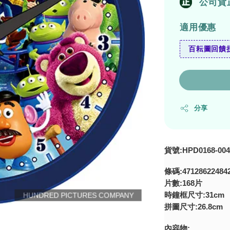
公司貨
適用優惠
百耘圖回饋拼
分享
貨號:HPD0168-004
條碼:47128622484
片數:168片
時鐘框尺寸:31cm
拼圖尺寸:26.8cm
內容物: