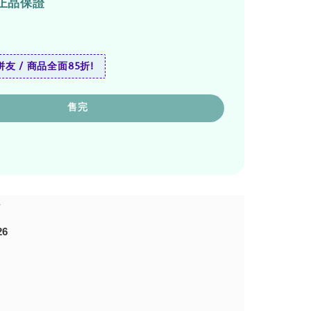
正品保證
友 / 商品全面85折!
售完
26