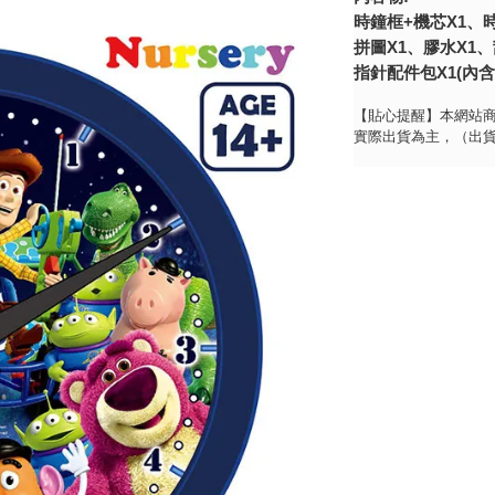
時鐘框+機芯X1、
拼圖X1、膠水X1、
指針配件包X1
(內含
【貼心提醒】本網站
實際出貨為主，（出