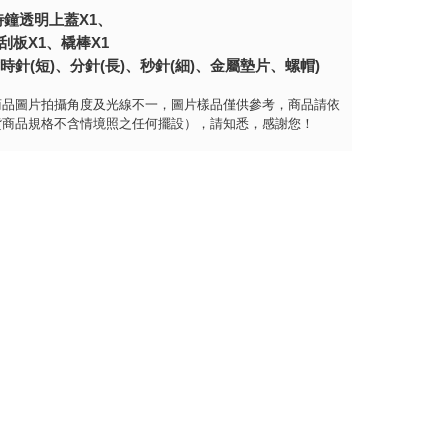
時鐘透明上蓋X1、
刮板X1、橇棒X1
時針(短)、分針(長)、秒針(細)、
金屬墊片、螺帽)
商品圖片拍攝角度及光線不一，圖片樣品僅供參考，商品請依
貨商品規格不含情境照之任何擺設），請知悉，感謝您！