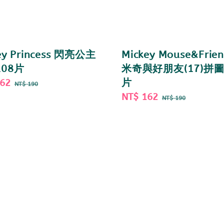
ey Princess 閃亮公主
Mickey Mouse&Frien
08片
米奇與好朋友(17)拼圖
162
Regular
片
NT$ 190
price
Sale
NT$ 162
Regular
NT$ 190
price
price