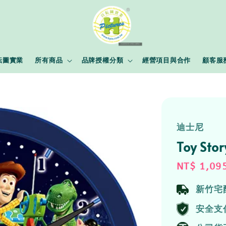
耘圖實業
所有商品
品牌授權分類
經營項目與合作
顧客服
迪士尼
Toy S
Sale
NT$ 1,09
price
新竹宅
安全支