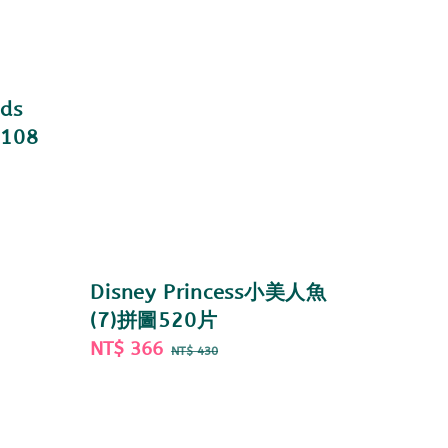
ds
108
Disney Princess小美人魚
(7)拼圖520片
Sale
NT$ 366
Regular
NT$ 430
price
price