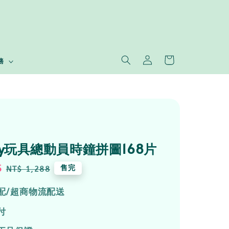
務
tory玩具總動員時鐘拼圖168片
5
Regular
售完
NT$ 1,288
price
配/超商物流配送
付