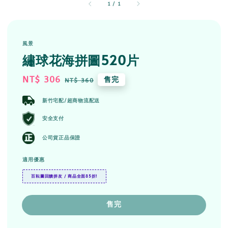
1
/
1
風景
繡球花海拼圖520片
Sale
NT$ 306
Regular
售完
NT$ 360
price
price
新竹宅配/超商物流配送
安全支付
公司貨正品保證
適用優惠
百耘圖回饋拼友 / 商品全面85折!
售完