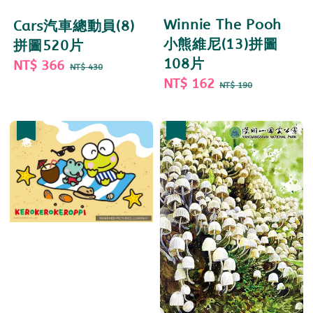
Winnie The Pooh
Cars汽車總動員(8)
小熊維尼(13)拼圖
拼圖520片
108片
Sale
NT$ 366
Regular
NT$ 430
Sale
NT$ 162
Regular
price
price
NT$ 190
price
price
優惠
優惠