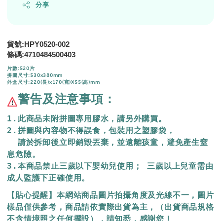
分享
貨號:HPY0520-002
條碼:4710484500403
片數:520片
拼圖尺寸:530x380mm
外盒尺寸:220(長)x170(寬)X55(高)mm
警告及注意事項：
1.此商品未附拼圖專用膠水，請另外購買。
2.拼圖與內容物不得誤食，包裝用之塑膠袋，
  請於拆卸後立即銷毀丟棄，
並遠離孩童，避免產生窒
息危險。
3.本商品禁止三歲以下嬰幼兒使用； 三歲以上兒童需由
成人監護下正確使用。
【貼心提醒】本網站商品圖片拍攝角度及光線不一，圖片
樣品僅供參考，商品請依實際出貨為主，（出貨商品規格
不含情境照之任何擺設），請知悉，感謝您！