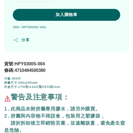
加入購物車
SKU: HPY0300S-004
分享
貨號:HPY0300S-004
4710484500380
條碼:
片數:300片
拼圖尺寸:380x260mm
外盒尺寸:170(長)x140(寬)X55(高)mm
警告及注意事項：
1.此商品未附拼圖專用膠水，請另外購買。
2.拼圖與內容物不得誤食，包裝用之塑膠袋，
  請於拆卸後立即銷毀丟棄，
並遠離孩童，避免產生窒
息危險。