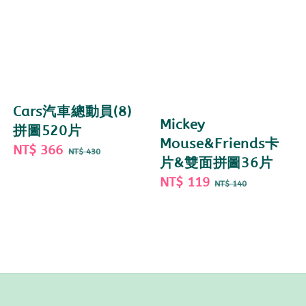
Cars汽車總動員(8)
Mickey
拼圖520片
Mouse&Friends卡
Sale
NT$ 366
Regular
NT$ 430
片&雙面拼圖36片
price
price
Sale
NT$ 119
Regular
NT$ 140
price
price