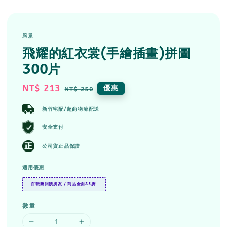
風景
飛耀的紅衣裳(手繪插畫)拼圖
300片
Sale
NT$ 213
Regular
優惠
NT$ 250
price
price
新竹宅配/超商物流配送
安全支付
公司貨正品保證
適用優惠
百耘圖回饋拼友 / 商品全面85折!
數量