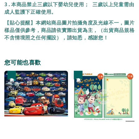
3.本商品禁止三歲以下嬰幼兒使用； 三歲以上兒童需由
成人監護下正確使用。
【貼心提醒】本網站商品圖片拍攝角度及光線不一，圖片
樣品僅供參考，商品請依實際出貨為主，（出貨商品規格
不含情境照之任何擺設），請知悉，感謝您！
您可能也喜歡
優惠
優惠