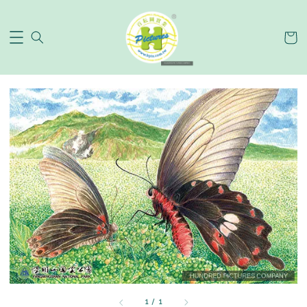
1
/
1