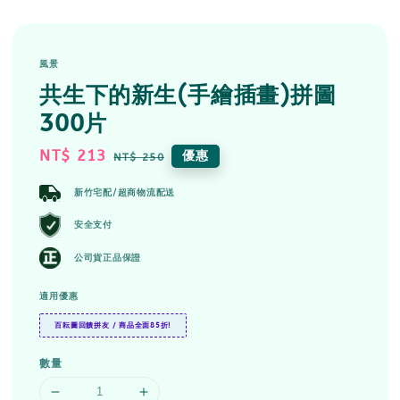
風景
共生下的新生(手繪插畫)拼圖
300片
Sale
NT$ 213
Regular
優惠
NT$ 250
price
price
新竹宅配/超商物流配送
安全支付
公司貨正品保證
適用優惠
百耘圖回饋拼友 / 商品全面85折!
數量