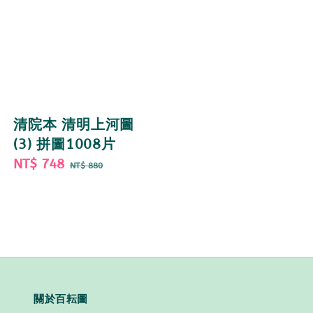
清院本 清明上河圖
(3) 拼圖1008片
Sale
NT$ 748
Regular
NT$ 880
price
price
關於百耘圖