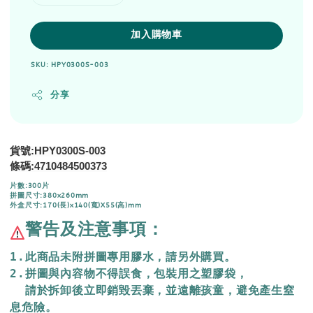
加入購物車
SKU: HPY0300S-003
分享
貨號:HPY0300S-003
4710484500373
條碼:
片數:300片
拼圖尺寸:380x260mm
外盒尺寸:170(長)x140(寬)X55(高)mm
警告及注意事項：
1.此商品未附拼圖專用膠水，請另外購買。
2.拼圖與內容物不得誤食，包裝用之塑膠袋，
  請於拆卸後立即銷毀丟棄，
並遠離孩童，避免產生窒
息危險。