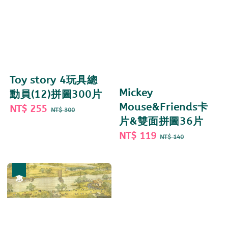
Toy story 4玩具總
Mickey
動員(12)拼圖300片
Mouse&Friends卡
Sale
NT$ 255
Regular
NT$ 300
片&雙面拼圖36片
price
price
Sale
NT$ 119
Regular
NT$ 140
price
price
優惠