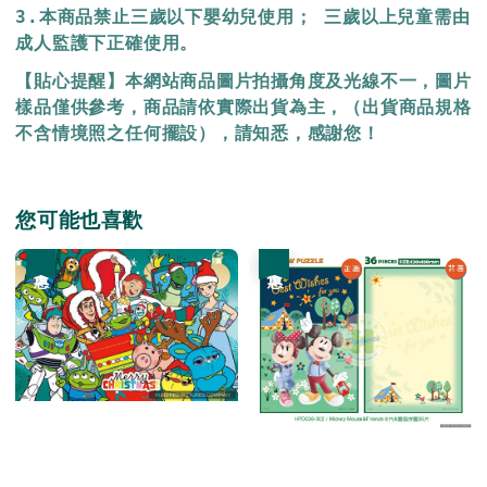
3.本商品禁止三歲以下嬰幼兒使用； 三歲以上兒童需由
成人監護下正確使用。
【貼心提醒】本網站商品圖片拍攝角度及光線不一，圖片
樣品僅供參考，商品請依實際出貨為主，（出貨商品規格
不含情境照之任何擺設），請知悉，感謝您！
您可能也喜歡
優惠
優惠