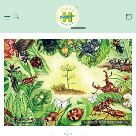
1
/
1