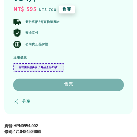
Sale
NT$ 595
Regular
售完
NT$ 700
price
price
新竹宅配/超商物流配送
安全支付
公司貨正品保證
適用優惠
百耘圖回饋拼友 / 商品全面85折!
售完
分享
貨號
:HPN0954-002
條碼
:
4710484504869