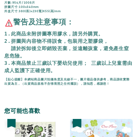
片數:954片/1008片
拼圖尺寸:100x340mm
外盒尺寸:380(長)x230寬)X55(高)mm
警告及注意事項：
1.此商品未附拼圖專用膠水，請另外購買。
2.拼圖與內容物不得誤食，包裝用之塑膠袋，
  請於拆卸後立即銷毀丟棄，
並遠離孩童，避免產生窒
息危險。
3.本商品禁止三歲以下嬰幼兒使用； 三歲以上兒童需由
成人監護下正確使用。
【貼心提醒】本網站商品圖片拍攝角度及光線不一，圖片樣品僅供參考，商品請依實際
出貨為主，（出貨商品規格不含情境照之任何擺設），請知悉，感謝您！
您可能也喜歡
優惠
優惠