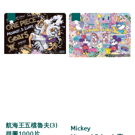
price
price
優惠
優惠
航海王五檔魯夫(3)
Mickey
拼圖1000片