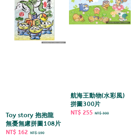
航海王動物(水彩風)
拼圖300片
Sale
NT$ 255
Regular
NT$ 300
Toy story 抱抱龍
price
price
無憂無慮拼圖108片
Sale
NT$ 162
Regular
NT$ 190