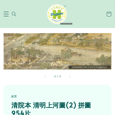
1
/
1
故宮
清院本 清明上河圖(2) 拼圖
954片