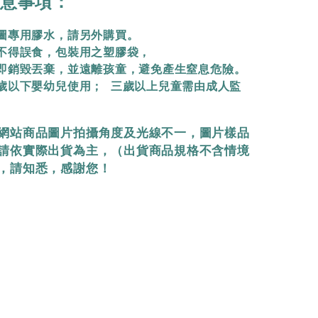
意事項：
拼圖專用膠水，請另外購買。
物不得誤食，包裝用之塑膠袋，
立即銷毀丟棄，
並遠離孩童，避免產生窒息危險。
三歲以下嬰幼兒使用； 三歲以上兒童需由成人監
網站商品圖片拍攝角度及光線不一，圖片樣品
請依實際出貨為主，（出貨商品規格不含情境
，請知悉，感謝您！