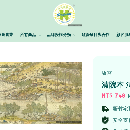
耘圖實業
所有商品
品牌授權分類
經營項目與合作
顧客服
故宮
清院本 
Sale
NT$ 748
price
新竹宅
安全支