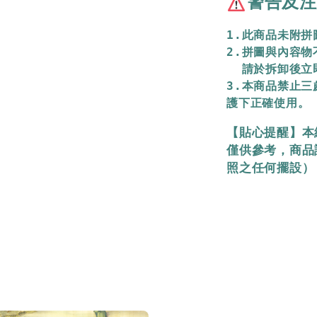
警告及注
1.此商品未附
2.拼圖與內容
  請於拆卸後
3.本商品禁止
護下正確使用。
【貼心提醒】本
僅供參考，商品
照之任何擺設）