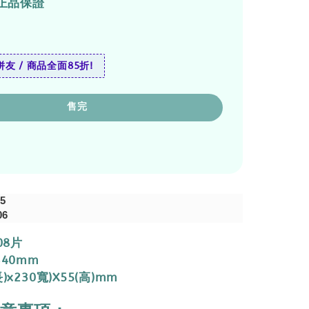
正品保證
友 / 商品全面85折!
售完
5
06
08片
340mm
)x230寬)X55(高)mm