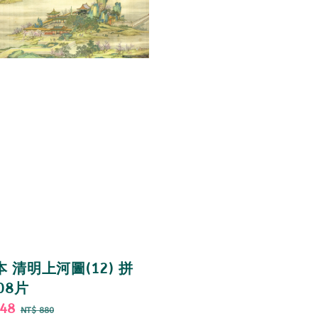
 清明上河圖(12) 拼
08片
748
Regular
NT$ 880