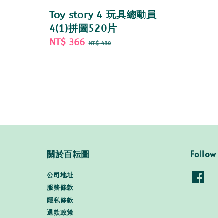
price
Toy story 4 玩具總動員
4(1)拼圖520片
Sale
NT$ 366
Regular
NT$ 430
price
price
關於百耘圖
Follow
公司地址
服務條款
隱私條款
退款政策