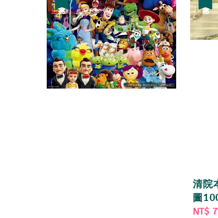
優惠
優惠
清院本
圖10
Sale
NT$ 