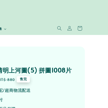
務
清明上河圖(5) 拼圖1008片
Regular
售完
NT$ 880
price
配/超商物流配送
付