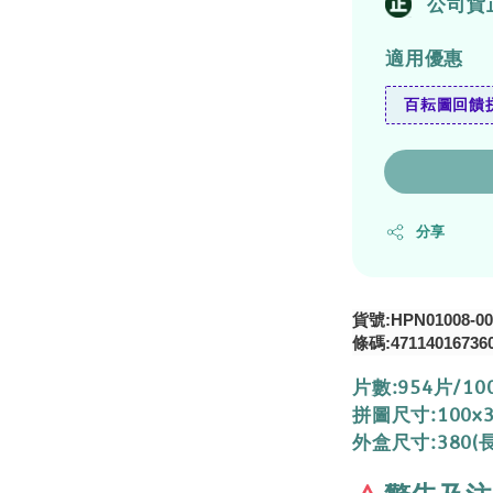
公司貨
適用優惠
百耘圖回饋拼
分享
貨號:HPN01008-00
條碼:47114016736
片數:954片/10
拼圖尺寸:100x
外盒尺寸:380(長