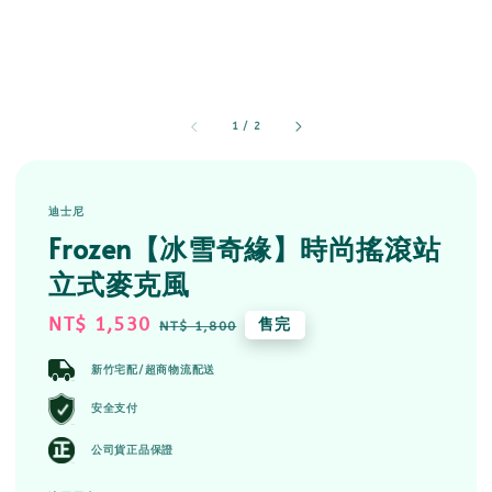
1
/
2
迪士尼
Frozen【冰雪奇緣】時尚搖滾站
立式麥克風
Sale
NT$ 1,530
Regular
售完
NT$ 1,800
price
price
新竹宅配/超商物流配送
安全支付
公司貨正品保證