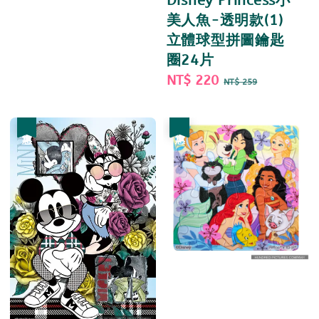
Disney Princess小
美人魚-透明款(1)
立體球型拼圖鑰匙
圈24片
Sale
NT$ 220
Regular
NT$ 259
price
price
優惠
優惠