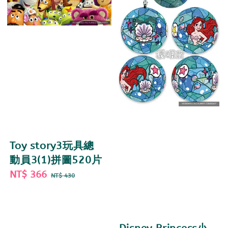
Toy story3玩具總
動員3(1)拼圖520片
Sale
NT$ 366
Regular
NT$ 430
price
price