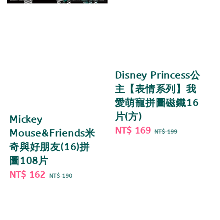
Disney Princess公
主【表情系列】我
愛萌寵拼圖磁鐵16
片(方)
Mickey
Sale
NT$ 169
Regular
Mouse&Friends米
NT$ 199
price
price
奇與好朋友(16)拼
圖108片
Sale
NT$ 162
Regular
NT$ 190
price
price