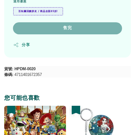
適用優惠
百耘圖回饋拼友 / 商品全面85折!
售完
分享
貨號
: HPDM-0020
條碼
:
4711401672357
您可能也喜歡
優惠
優惠