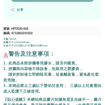
分享
貨號
: HPD520-002
條碼
:
4712862241922
片數:520片
拼圖尺寸:530x380mm
外盒尺寸:220(長)x170(寬)X55(高)mm
警告及注意事項：
1.此商品未附拼圖專用膠水，請另外購買。
2.拼圖與內容物不得誤食，包裝用之塑膠袋，
  請於拆卸後立即銷毀丟棄，
並遠離孩童，避免產生窒
息危險。
3.本商品禁止三歲以下嬰幼兒使用； 三歲以上兒童需由
成人監護下正確使用。
【貼心提醒】本網站商品圖片拍攝角度及光線不一，圖片