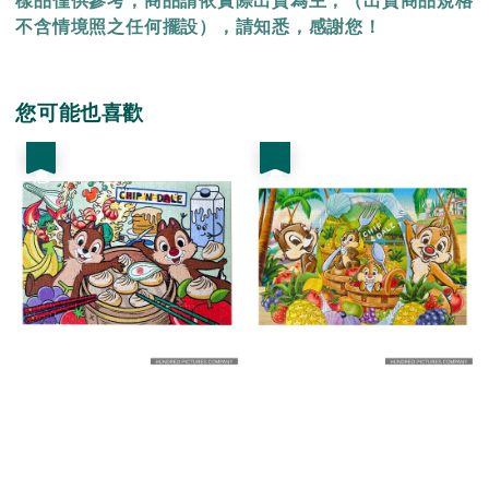
樣品僅供參考，商品請依實際出貨為主，（出貨商品規格
不含情境照之任何擺設），請知悉，感謝您！
您可能也喜歡
優惠
優惠