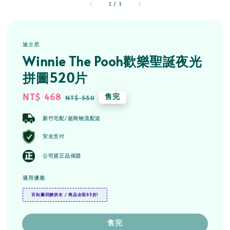
1
/
1
迪士尼
Winnie The Pooh歡樂聖誕夜光
拼圖520片
Sale
NT$ 468
Regular
售完
NT$ 550
price
price
新竹宅配/超商物流配送
安全支付
公司貨正品保證
適用優惠
百耘圖回饋拼友 / 商品全面85折!
售完