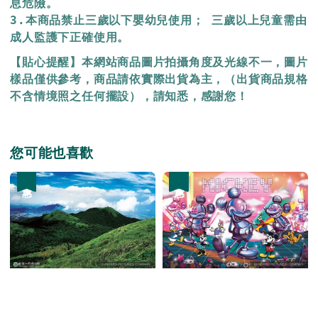
息危險。
3.本商品禁止三歲以下嬰幼兒使用； 三歲以上兒童需由
成人監護下正確使用。
【貼心提醒】本網站商品圖片拍攝角度及光線不一，圖片
樣品僅供參考，商品請依實際出貨為主，（出貨商品規格
不含情境照之任何擺設），請知悉，感謝您！
您可能也喜歡
優惠
優惠