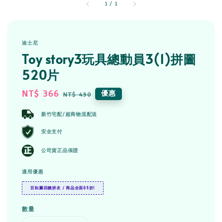
1
/
1
迪士尼
Toy story3玩具總動員3(1)拼圖
520片
Sale
NT$ 366
Regular
優惠
NT$ 430
price
price
新竹宅配/超商物流配送
安全支付
公司貨正品保證
適用優惠
百耘圖回饋拼友 / 商品全面85折!
數量