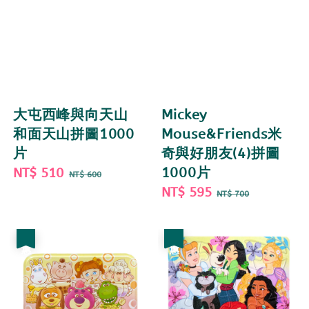
大屯西峰與向天山
Mickey
和面天山拼圖1000
Mouse&Friends米
片
奇與好朋友(4)拼圖
Sale
NT$ 510
Regular
1000片
NT$ 600
price
price
Sale
NT$ 595
Regular
NT$ 700
price
price
優惠
優惠