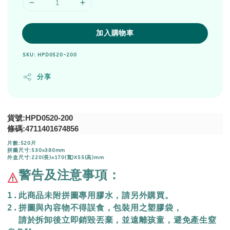
加入購物車
SKU: HPD0520-200
分享
貨號:HPD0520-200
條碼:4711401674856
片數:520片
拼圖尺寸:530x380mm
外盒尺寸:220(長)x170(寬)X55(高)mm
警告及注意事項：
1.此商品未附拼圖專用膠水，請另外購買。
2.拼圖與內容物不得誤食，包裝用之塑膠袋，
  請於拆卸後立即銷毀丟棄，
並遠離孩童，避免產生窒