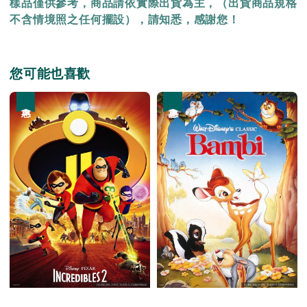
樣品僅供參考，商品請依實際出貨為主，（出貨商品規格
不含情境照之任何擺設），請知悉，感謝您！
您可能也喜歡
優惠
優惠