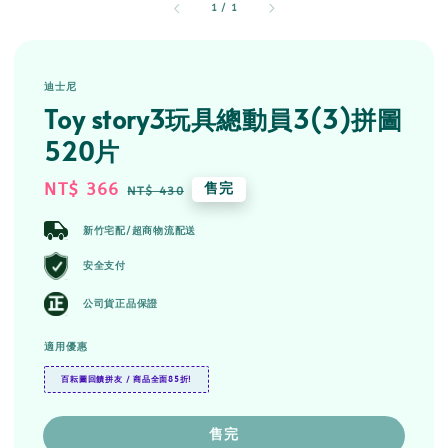
1
/
1
迪士尼
Toy story3玩具總動員3(3)拼圖
520片
Sale
NT$ 366
Regular
售完
NT$ 430
price
price
新竹宅配/超商物流配送
安全支付
公司貨正品保證
適用優惠
百耘圖回饋拼友 / 商品全面85折!
售完