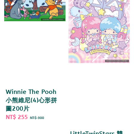
Winnie The Pooh
小熊維尼(4)心形拼
圖200片
Sale
NT$ 255
Regular
NT$ 300
price
price
LittleTwinStars 雙