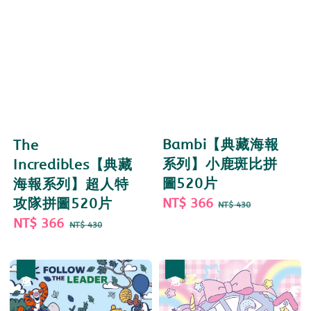
Bambi【典藏海報
The
系列】小鹿斑比拼
Incredibles【典藏
圖520片
海報系列】超人特
Sale
NT$ 366
Regular
攻隊拼圖520片
NT$ 430
price
price
Sale
NT$ 366
Regular
NT$ 430
price
price
優惠
優惠