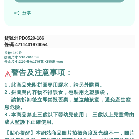
分享
貨號:HPD0520-186
條碼:
4711401674054
片數:520片
拼圖尺寸:530x380mm
外盒尺寸:220(長)x170(寬)X55(高)mm
警告及注意事項：
1.此商品未附拼圖專用膠水，請另外購買。
2.拼圖與內容物不得誤食，包裝用之塑膠袋，
  請於拆卸後立即銷毀丟棄，
並遠離孩童，避免產生窒
息危險。
3.本商品禁止三歲以下嬰幼兒使用； 三歲以上兒童需由
成人監護下正確使用。
【貼心提醒】本網站商品圖片拍攝角度及光線不一，圖片