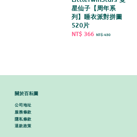
星仙子【周年系
列】睡衣派對拼圖
520片
Sale
NT$ 366
Regular
NT$ 430
price
price
關於百耘圖
公司地址
服務條款
隱私條款
退款政策