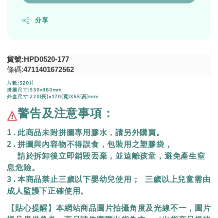
分享
貨號:HPD0520-177
條碼:
4711401672562
片數:520片
拼圖尺寸:530x380mm
外盒尺寸:220(長)x170(寬)X55(高)mm
警告及注意事項：
1.此商品未附拼圖專用膠水，請另外購買。
2.拼圖與內容物不得誤食，包裝用之塑膠袋，
  請於拆卸後立即銷毀丟棄，
並遠離孩童，避免產生窒
息危險。
3.本商品禁止三歲以下嬰幼兒使用； 三歲以上兒童需由
成人監護下正確使用。
【貼心提醒】本網站商品圖片拍攝角度及光線不一，圖片