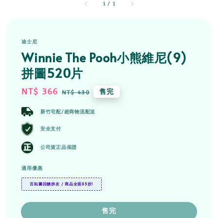
1
/
1
迪士尼
Winnie The Pooh小熊維尼(9)
拼圖520片
Sale
NT$ 366
Regular
售完
NT$ 430
price
price
新竹宅配/超商物流配送
安全支付
公司貨正品保證
適用優惠
百耘圖回饋拼友 / 商品全面85折!
售完