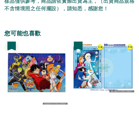
樣品僅供參考，商品請依實際出貨為主，（出貨商品規格
不含情境照之任何擺設），請知悉，感謝您！
您可能也喜歡
優惠
優惠