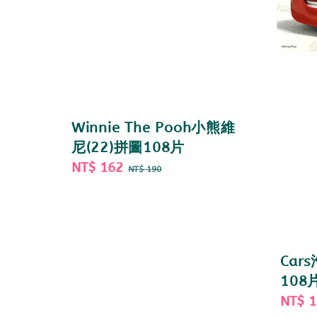
Winnie The Pooh小熊維
尼(22)拼圖108片
Sale
NT$ 162
Regular
NT$ 190
price
price
Car
108
Sale
NT$ 