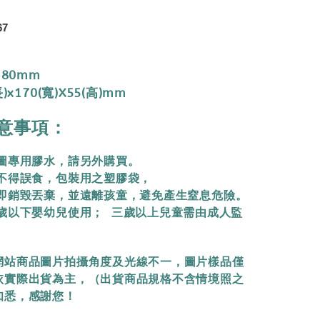
67
380mm
)x170(寬)X55(高)mm
意事項：
拼圖專用膠水，請另外購買。
物不得誤食，包裝用之塑膠袋，
立即銷毀丟棄，
並遠離孩童，避免產生窒息危險。
三歲以下嬰幼兒使用； 三歲以上兒童需由成人監
網站商品圖片拍攝角度及光線不一，圖片樣品僅
依實際出貨為主，（出貨商品規格不含情境照之
知悉，感謝您！