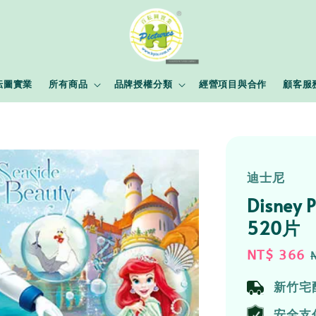
耘圖實業
所有商品
品牌授權分類
經營項目與合作
顧客服
迪士尼
Disney
520片
Sale
NT$ 366
price
新竹宅
安全支