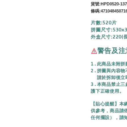
貨號:HPD0520-137
條碼:47104845071
片數:520片
拼圖尺寸:530x
外盒尺寸:220(長
警告及注
1.此商品未附
2.拼圖與內容
  請於拆卸後
3.本商品禁止
護下正確使用。
【貼心提醒】本
供參考，商品請
任何擺設），請