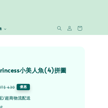
務
 Princess小美人魚(4)拼圖
Regular
優惠
NT$ 430
price
配/超商物流配送
付