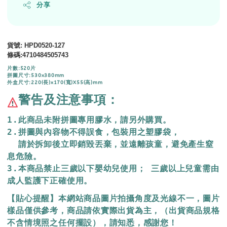
分享
貨號
: HPD0520-127
條碼
:
4710484505743
片數:520片
拼圖尺寸:530x380mm
外盒尺寸:220(長)x170(寬)X55(高)mm
警告及注意事項：
1.此商品未附拼圖專用膠水，請另外購買。
2.拼圖與內容物不得誤食，包裝用之塑膠袋，
  請於拆卸後立即銷毀丟棄，
並遠離孩童，避免產生窒
息危險。
3.本商品禁止三歲以下嬰幼兒使用； 三歲以上兒童需由
成人監護下正確使用。
【貼心提醒】本網站商品圖片拍攝角度及光線不一，圖片
樣品僅供參考，商品請依實際出貨為主，（出貨商品規格
不含情境照之任何擺設），請知悉，感謝您！