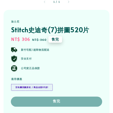
1
/
1
迪士尼
Stitch史迪奇(7)拼圖520片
Sale
NT$ 306
Regular
售完
NT$ 360
price
price
新竹宅配/超商物流配送
安全支付
公司貨正品保證
適用優惠
百耘圖回饋拼友 / 商品全面85折!
售完