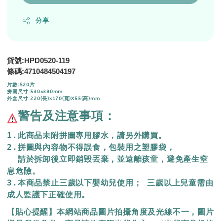
分享
貨號:HPD0520-119
4710484504197
條碼:
片數:520片
拼圖尺寸:530x380mm
外盒尺寸:220(長)x170(寬)X55(高)mm
警告及注意事項：
1.此商品未附拼圖專用膠水，請另外購買。
2.拼圖與內容物不得誤食，包裝用之塑膠袋，
  請於拆卸後立即銷毀丟棄，
並遠離孩童，避免產生窒
息危險。
3.本商品禁止三歲以下嬰幼兒使用； 三歲以上兒童需由
成人監護下正確使用。
【貼心提醒】本網站商品圖片拍攝角度及光線不一，圖片