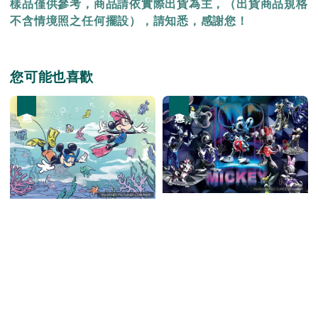
樣品僅供參考，商品請依實際出貨為主，（出貨商品規格
不含情境照之任何擺設），請知悉，感謝您！
您可能也喜歡
優惠
優惠