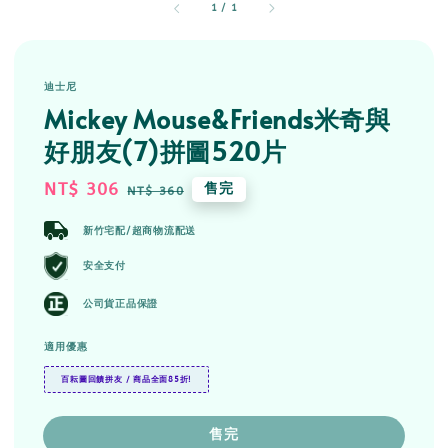
1
/
1
迪士尼
Mickey Mouse&Friends米奇與
好朋友(7)拼圖520片
Sale
NT$ 306
Regular
售完
NT$ 360
price
price
新竹宅配/超商物流配送
安全支付
公司貨正品保證
適用優惠
百耘圖回饋拼友 / 商品全面85折!
售完