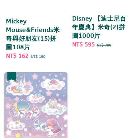
Disney 【迪士尼百
Mickey
年慶典】米奇(2)拼
Mouse&Friends米
圖1000片
奇與好朋友(15)拼
Sale
NT$ 595
Regular
NT$ 700
圖108片
price
price
Sale
NT$ 162
Regular
NT$ 190
price
price
優惠