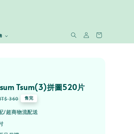
務
 Tsum Tsum(3)拼圖520片
Regular
售完
NT$ 360
price
配/超商物流配送
付