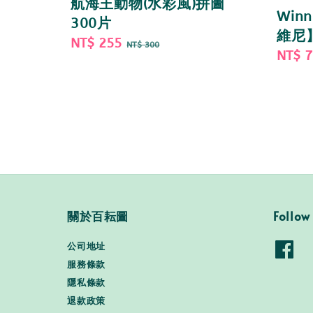
航海王動物(水彩風)拼圖
Winn
300片
維尼
Sale
NT$ 255
Regular
NT$ 300
Sale
NT$ 
price
price
price
關於百耘圖
Follow
公司地址
服務條款
隱私條款
退款政策