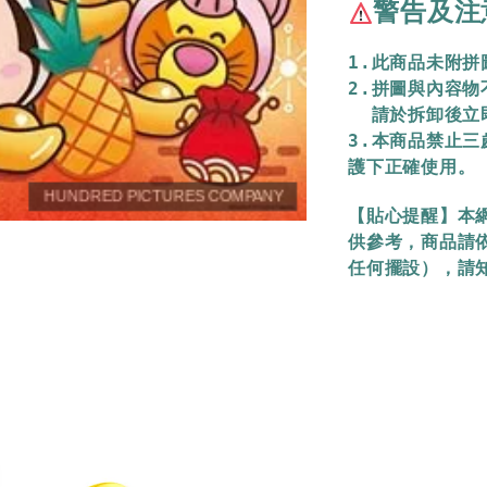
警告及注
1.此商品未附
2.拼圖與內容
  請於拆卸後
3.本商品禁止
護下正確使用。
【貼心提醒】本
供參考，商品請
任何擺設），請