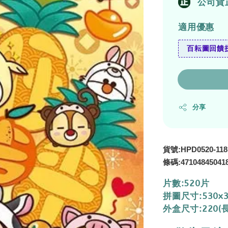
公司貨
適用優惠
百耘圖回饋拼
分享
貨號:HPD0520-118
47104845041
條碼:
片數:520片
拼圖尺寸:530x
外盒尺寸:220(長