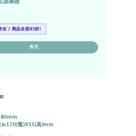
正品保證
友 / 商品全面85折!
售完
80
380mm
)x170(寬)X55(高)mm