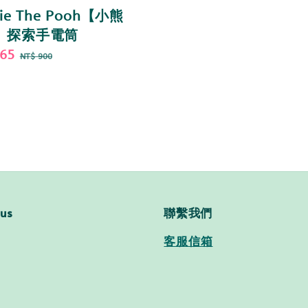
ie The Pooh【小熊
】探索手電筒
765
Regular
NT$ 900
price
 us
聯繫我們
客服信箱