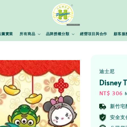
耘圖實業
所有商品
品牌授權分類
經營項目與合作
顧客服
迪士尼
Disney
Sale
NT$ 306
price
新竹宅
安全支