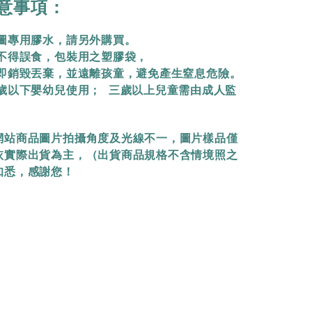
意事項：
拼圖專用膠水，請另外購買。
物不得誤食，包裝用之塑膠袋，
立即銷毀丟棄，
並遠離孩童，避免產生窒息危險。
三歲以下嬰幼兒使用； 三歲以上兒童需由成人監
網站商品圖片拍攝角度及光線不一，圖片樣品僅
依實際出貨為主，（出貨商品規格不含情境照之
知悉，感謝您！