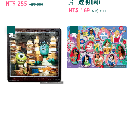
片-透明(圓)
Sale
NT$ 255
Regular
NT$ 300
Sale
NT$ 169
Regular
price
price
NT$ 199
price
price
優惠
優惠