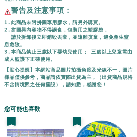
警告及注意事項：
1.此商品未附拼圖專用膠水，請另外購買。
2.拼圖與內容物不得誤食，包裝用之塑膠袋，
  請於拆卸後立即銷毀丟棄，
並遠離孩童，避免產生窒
息危險。
3.本商品禁止三歲以下嬰幼兒使用； 三歲以上兒童需由
成人監護下正確使用。
【貼心提醒】本網站商品圖片拍攝角度及光線不一，圖片
樣品僅供參考，商品請依實際出貨為主，（出貨商品規格
不含情境照之任何擺設），請知悉，感謝您！
您可能也喜歡
優惠
優惠