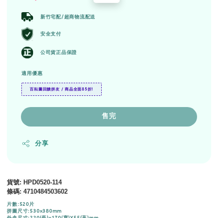
price
price
新竹宅配/超商物流配送
安全支付
公司貨正品保證
適用優惠
百耘圖回饋拼友 / 商品全面85折!
售完
分享
貨號
: HPD0520-114
條碼
:
4710484503602
片數:520片
拼圖尺寸:530x380mm
外盒尺寸:220(長)x170(寬)X55(高)mm