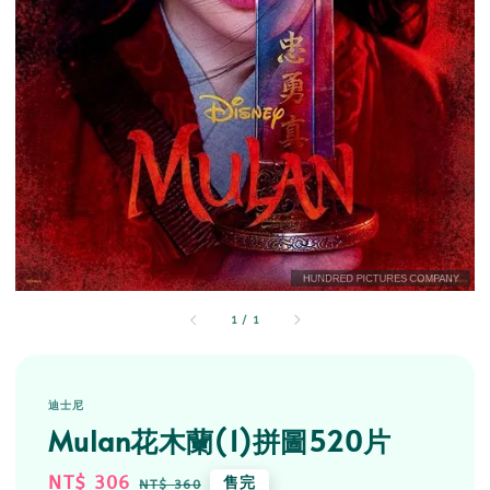
1
/
1
迪士尼
Mulan花木蘭(1)拼圖520片
Sale
NT$ 306
Regular
售完
NT$ 360