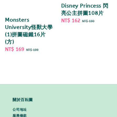
Disney Princess 閃
亮公主拼圖108片
Monsters
Sale
NT$ 162
Regular
NT$ 190
University怪獸大學
price
price
(1)拼圖磁鐵16片
(方)
Sale
NT$ 169
Regular
NT$ 199
price
price
關於百耘圖
公司地址
服務條款