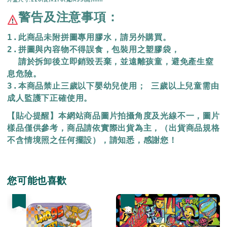
警告及注意事項：
1.此商品未附拼圖專用膠水，請另外購買。
2.拼圖與內容物不得誤食，包裝用之塑膠袋，
  請於拆卸後立即銷毀丟棄，
並遠離孩童，避免產生窒
息危險。
3.本商品禁止三歲以下嬰幼兒使用； 三歲以上兒童需由
成人監護下正確使用。
【貼心提醒】本網站商品圖片拍攝角度及光線不一，圖片
樣品僅供參考，商品請依實際出貨為主，（出貨商品規格
不含情境照之任何擺設），請知悉，感謝您！
您可能也喜歡
優惠
優惠