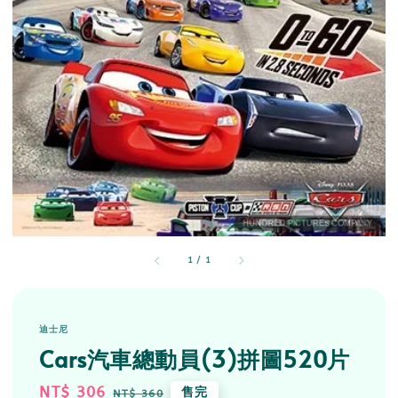
1
/
1
迪士尼
Cars汽車總動員(3)拼圖520片
Sale
NT$ 306
Regular
售完
NT$ 360