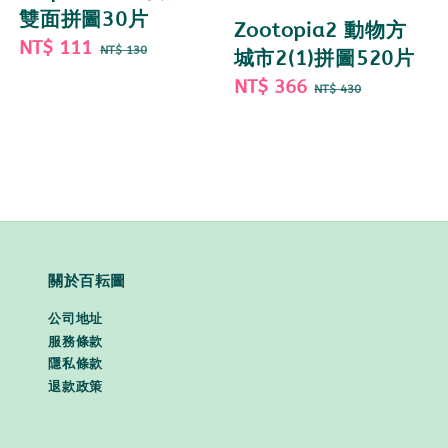
雙面拼圖30片
Zootopia2 動物方
Sale
NT$ 111
Regular
NT$ 130
城市2(1)拼圖520片
price
price
Sale
NT$ 366
Regular
NT$ 430
price
price
關於百耘圖
公司地址
服務條款
隱私條款
退款政策