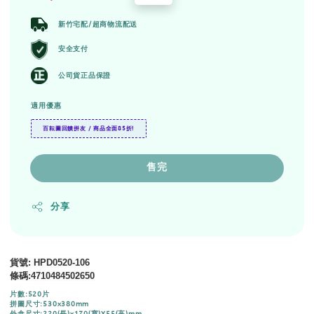
price
price
新竹宅配/超商物流配送
安全支付
公司貨正品保證
適用優惠
百耘圖回饋拼友 / 商品全面85折!
售完
分享
貨號
: HPD0520-106
條碼
:
4710484502650
片數:520片
拼圖尺寸:530x380mm
外盒尺寸:220(長)x170(寬)X55(高)mm