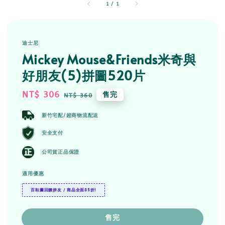
1
/
1
迪士尼
Mickey Mouse&Friends米奇與
好朋友(5)拼圖520片
Sale
NT$ 306
Regular
售完
NT$ 360
price
price
新竹宅配/超商物流配送
安全支付
公司貨正品保證
適用優惠
百耘圖回饋拼友 / 商品全面85折!
售完