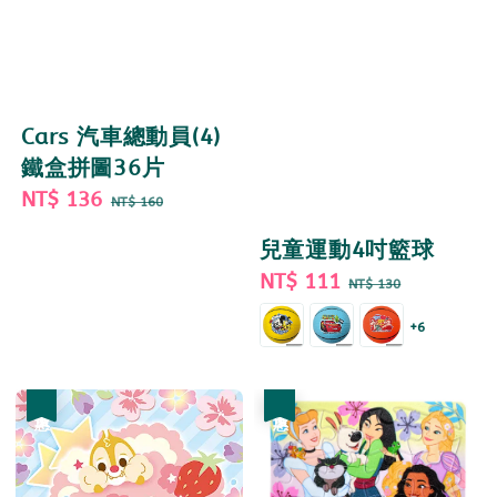
Cars 汽車總動員(4)
鐵盒拼圖36片
Sale
NT$ 136
Regular
NT$ 160
price
price
兒童運動4吋籃球
Sale
NT$ 111
Regular
NT$ 130
price
price
+6
優惠
優惠