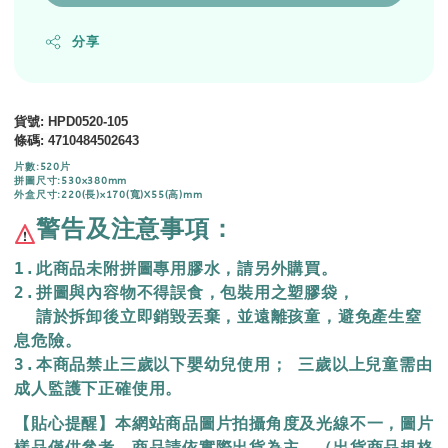
分享
貨號
: HPD0520-105
條碼
:
4710484502643
片數:520片
拼圖尺寸:530x380mm
外盒尺寸:220(長)x170(寬)X55(高)mm
警告及注意事項：
1.此商品未附拼圖專用膠水，請另外購買。
2.拼圖與內容物不得誤食，包裝用之塑膠袋，
  請於拆卸後立即銷毀丟棄，
並遠離孩童，避免產生窒
息危險。
3.本商品禁止三歲以下嬰幼兒使用； 三歲以上兒童需由
成人監護下正確使用。
【貼心提醒】本網站商品圖片拍攝角度及光線不一，圖片
樣品僅供參考，商品請依實際出貨為主，（出貨商品規格