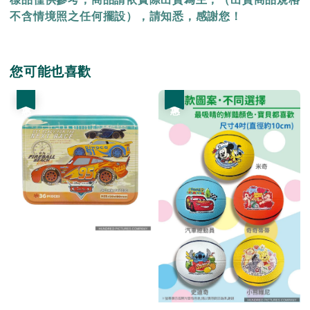
不含情境照之任何擺設），請知悉，感謝您！
您可能也喜歡
優惠
優惠