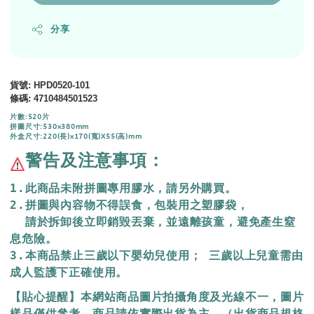
分享
貨號
: HPD0520-101
條碼
:
4710484501523
片數:520片
拼圖尺寸:530x380mm
外盒尺寸:220(長)x170(寬)X55(高)mm
警告及注意事項：
1.此商品未附拼圖專用膠水，請另外購買。
2.拼圖與內容物不得誤食，包裝用之塑膠袋，
  請於拆卸後立即銷毀丟棄，
並遠離孩童，避免產生窒
息危險。
3.本商品禁止三歲以下嬰幼兒使用； 三歲以上兒童需由
成人監護下正確使用。
【貼心提醒】本網站商品圖片拍攝角度及光線不一，圖片
樣品僅供參考，商品請依實際出貨為主，（出貨商品規格