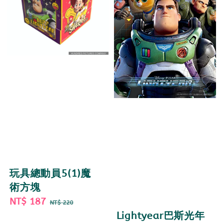
玩具總動員5(1)魔
術方塊
Sale
NT$ 187
Regular
NT$ 220
price
price
Lightyear巴斯光年