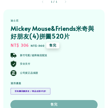
1
/
1
迪士尼
Mickey Mouse&Friends米奇與
好朋友(4)拼圖520片
Sale
NT$ 306
Regular
售完
NT$ 360
price
price
新竹宅配/超商物流配送
安全支付
公司貨正品保證
適用優惠
百耘圖回饋拼友 / 商品全面85折!
售完