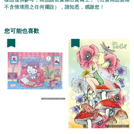
不含情境照之任何擺設），請知悉，感謝您！
您可能也喜歡
優惠
優惠