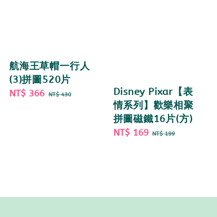
航海王草帽一行人
(3)拼圖520片
Disney Pixar【表
Sale
NT$ 366
Regular
NT$ 430
情系列】歡樂相聚
price
price
拼圖磁鐵16片(方)
Sale
NT$ 169
Regular
NT$ 199
price
price