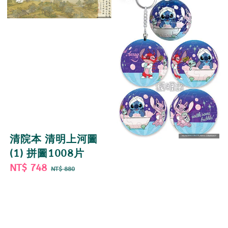
清院本 清明上河圖
(1) 拼圖1008片
Sale
NT$ 748
Regular
NT$ 880
price
price