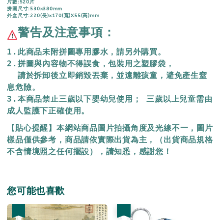
片數:520片
拼圖尺寸:530x380mm
外盒尺寸:220(長)x170(寬)X55(高)mm
警告及注意事項：
1.此商品未附拼圖專用膠水，請另外購買。
2.拼圖與內容物不得誤食，包裝用之塑膠袋，
  請於拆卸後立即銷毀丟棄，
並遠離孩童，避免產生窒
息危險。
3.本商品禁止三歲以下嬰幼兒使用； 三歲以上兒童需由
成人監護下正確使用。
【貼心提醒】本網站商品圖片拍攝角度及光線不一，圖片
樣品僅供參考，商品請依實際出貨為主，（出貨商品規格
不含情境照之任何擺設），請知悉，感謝您！
您可能也喜歡
優惠
優惠