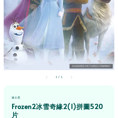
1
/
1
迪士尼
Frozen2冰雪奇緣2(1)拼圖520
片