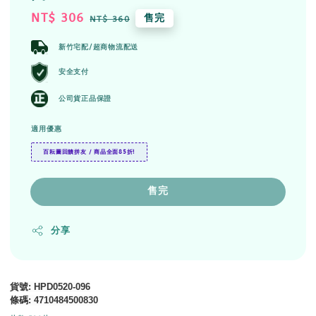
Sale
NT$ 306
Regular
售完
NT$ 360
price
price
新竹宅配/超商物流配送
安全支付
公司貨正品保證
適用優惠
百耘圖回饋拼友 / 商品全面85折!
售完
分享
貨號
: HPD0520-096
條碼
:
4710484500830