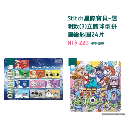
Stitch星際寶貝-透
明款(3)立體球型拼
圖鑰匙圈24片
Sale
NT$ 220
Regular
NT$ 259
price
price
優惠
優惠