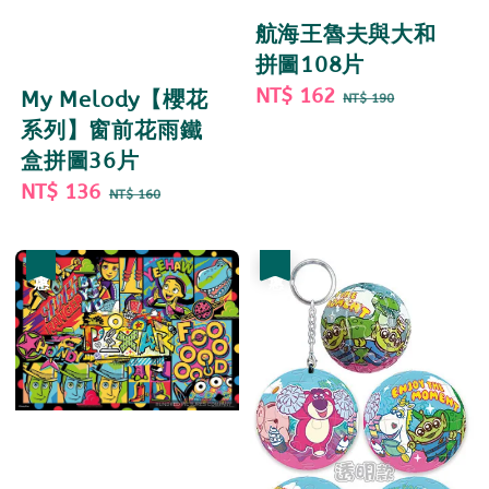
航海王魯夫與大和
拼圖108片
Sale
NT$ 162
Regular
My Melody【櫻花
NT$ 190
price
price
系列】窗前花雨鐵
盒拼圖36片
Sale
NT$ 136
Regular
NT$ 160
price
price
優惠
優惠