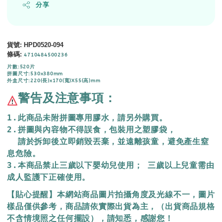
分享
貨號
: HPD0520-094
條碼
:
4710484500236
片數:520片
拼圖尺寸:530x380mm
外盒尺寸:220(長)x170(寬)X55(高)mm
警告及注意事項：
1.此商品未附拼圖專用膠水，請另外購買。
2.拼圖與內容物不得誤食，包裝用之塑膠袋，
  請於拆卸後立即銷毀丟棄，
並遠離孩童，避免產生窒
息危險。
3.本商品禁止三歲以下嬰幼兒使用； 三歲以上兒童需由
成人監護下正確使用。
【貼心提醒】本網站商品圖片拍攝角度及光線不一，圖片
樣品僅供參考，商品請依實際出貨為主，（出貨商品規格
不含情境照之任何擺設），請知悉，感謝您！