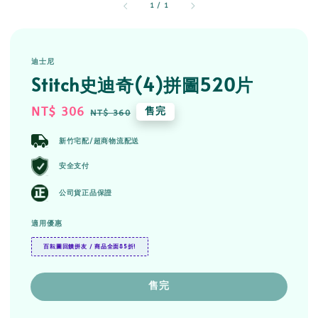
1
/
1
迪士尼
Stitch史迪奇(4)拼圖520片
Sale
NT$ 306
Regular
售完
NT$ 360
price
price
新竹宅配/超商物流配送
安全支付
公司貨正品保證
適用優惠
百耘圖回饋拼友 / 商品全面85折!
售完