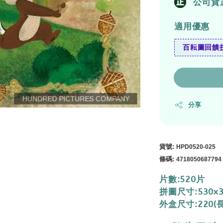
公司貨
適用優惠
百耘圖回饋拼
分享
貨號
:
HPD0520-025
條碼
:
4718050687794
片數:520片
拼圖尺寸:530x
外盒尺寸:220(長