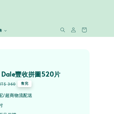
務
n' Dale豐收拼圖520片
Regular
售完
NT$ 360
price
配/超商物流配送
付