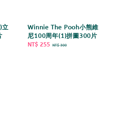
1)立
Winnie The Pooh小熊維
片
尼100周年(1)拼圖300片
Sale
NT$ 255
Regular
NT$ 300
price
price