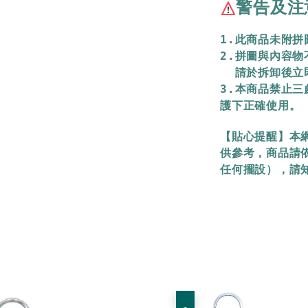
警告及注
1.此商品未附
2.拼圖與內容
  請於拆卸後
3.本商品禁止
護下正確使用。
【貼心提醒】本
供參考，商品請
任何擺設），請
優惠