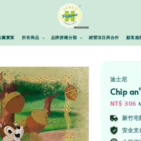
耘圖實業
所有商品
品牌授權分類
經營項目與合作
顧客服
迪士尼
Chip a
Sale
NT$ 306
price
新竹宅
安全支