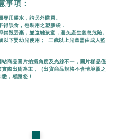
意事項：
拼圖專用膠水，請另外購買。
物不得誤食，包裝用之塑膠袋，
立即銷毀丟棄，
並遠離孩童，避免產生窒息危險。
三歲以下嬰幼兒使用； 三歲以上兒童需由成人監
網站商品圖片拍攝角度及光線不一，圖片樣品僅
依實際出貨為主，（出貨商品規格不含情境照之
知悉，感謝您！
優惠