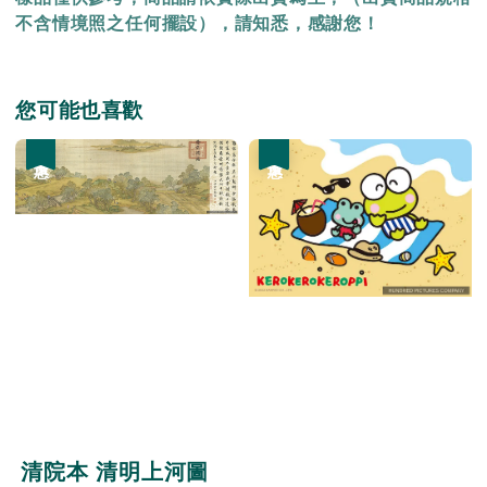
不含情境照之任何擺設），請知悉，感謝您！
您可能也喜歡
優惠
優惠
清院本 清明上河圖