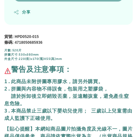
分享
貨號
:
HPD0520-015
條碼
:
4718050685936
片數:520片
拼圖尺寸:530x380mm
外盒尺寸:220(長)x170(寬)X55(高)mm
警告及注意事項：
1.此商品未附拼圖專用膠水，請另外購買。
2.拼圖與內容物不得誤食，包裝用之塑膠袋，
  請於拆卸後立即銷毀丟棄，
並遠離孩童，避免產生窒
息危險。
3.本商品禁止三歲以下嬰幼兒使用； 三歲以上兒童需由
成人監護下正確使用。
【貼心提醒】本網站商品圖片拍攝角度及光線不一，圖片
樣品僅供參考，商品請依實際出貨為主，（出貨商品規格