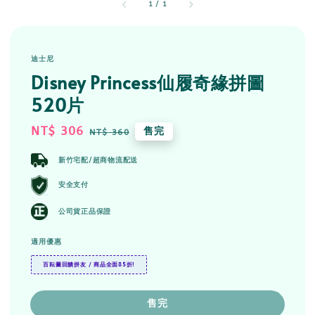
1
/
1
迪士尼
Disney Princess仙履奇緣拼圖
520片
Sale
NT$ 306
Regular
售完
NT$ 360
price
price
新竹宅配/超商物流配送
安全支付
公司貨正品保證
適用優惠
百耘圖回饋拼友 / 商品全面85折!
售完