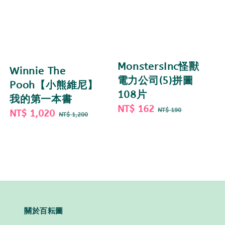
MonstersInc怪獸
Winnie The
電力公司(5)拼圖
Pooh【小熊維尼】
108片
我的第一本書
Sale
NT$ 162
Regular
NT$ 190
Sale
NT$ 1,020
Regular
NT$ 1,200
price
price
price
price
關於百耘圖