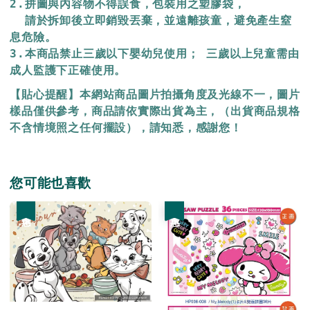
2.拼圖與內容物不得誤食，包裝用之塑膠袋，
  請於拆卸後立即銷毀丟棄，
並遠離孩童，避免產生窒
息危險。
3.本商品禁止三歲以下嬰幼兒使用； 三歲以上兒童需由
成人監護下正確使用。
【貼心提醒】本網站商品圖片拍攝角度及光線不一，圖片
樣品僅供參考，商品請依實際出貨為主，（出貨商品規格
不含情境照之任何擺設），請知悉，感謝您！
您可能也喜歡
優惠
優惠