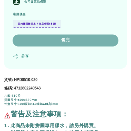
公司貨正品保證
適用優惠
百耘圖回饋拼友 / 商品全面85折!
售完
分享
貨號
: HPD0510-020
條碼
:
4712862240543
片數:510片
拼圖尺寸:600x280mm
外盒尺寸:300(長)x140寬)X40(高)mm
警告及注意事項：
1.此商品未附拼圖專用膠水，請另外購買。