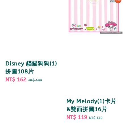
Disney 貓貓狗狗(1)
拼圖108片
Sale
NT$ 162
Regular
NT$ 190
price
price
My Melody(1)卡片
&雙面拼圖36片
Sale
NT$ 119
Regular
NT$ 140
price
price