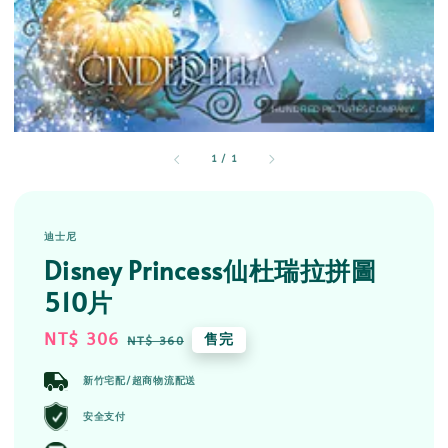
1
/
1
迪士尼
Disney Princess仙杜瑞拉拼圖
510片
Sale
NT$ 306
Regular
售完
NT$ 360
price
price
新竹宅配/超商物流配送
安全支付