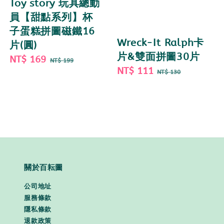
Toy story 玩具總動
員【甜點系列】杯
子蛋糕拼圖磁鐵16
Wreck-It Ralph卡
片(圓)
片&雙面拼圖30片
Sale
NT$ 169
Regular
NT$ 199
Sale
NT$ 111
Regular
price
price
NT$ 130
price
price
關於百耘圖
公司地址
服務條款
隱私條款
退款政策