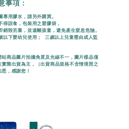
意事項：
拼圖專用膠水，請另外購買。
物不得誤食，包裝用之塑膠袋，
立即銷毀丟棄，
並遠離孩童，避免產生窒息危險。
三歲以下嬰幼兒使用； 三歲以上兒童需由成人監
網站商品圖片拍攝角度及光線不一，圖片樣品僅
依實際出貨為主，（出貨商品規格不含情境照之
知悉，感謝您！
優惠