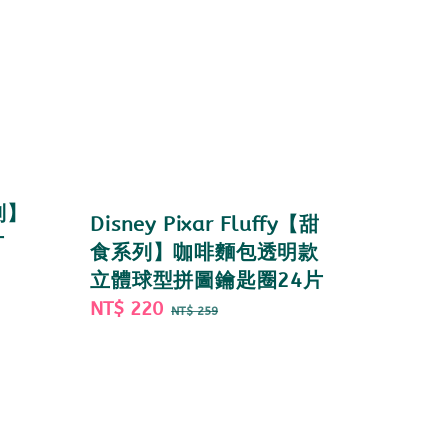
列】
Disney Pixar Fluffy【甜
片
食系列】咖啡麵包透明款
立體球型拼圖鑰匙圈24片
Sale
NT$ 220
Regular
NT$ 259
price
price