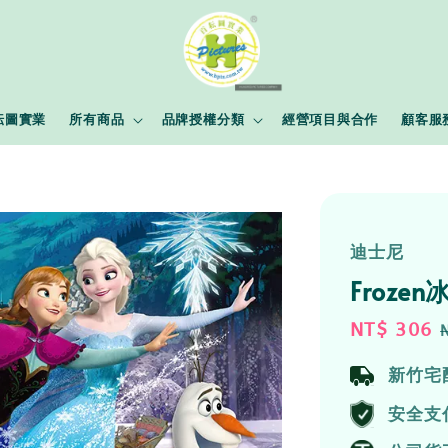
耘圖實業
所有商品
品牌授權分類
經營項目與合作
顧客服
迪士尼
Froze
Sale
NT$ 306
price
新竹宅
安全支