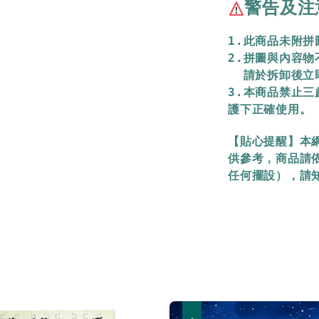
警告及注
1.此商品未附
2.拼圖與內容
  請於拆卸後
3.本商品禁止
護下正確使用。
【貼心提醒】本
供參考，商品請
任何擺設），請
優惠