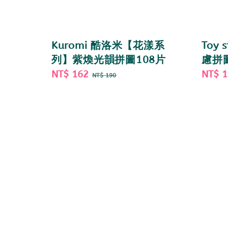
Kuromi 酷洛米【花漾系
Toy
列】紫煥光韻拼圖108片
慮拼
Sale
NT$ 162
Regular
Sale
NT$ 
NT$ 190
price
price
price