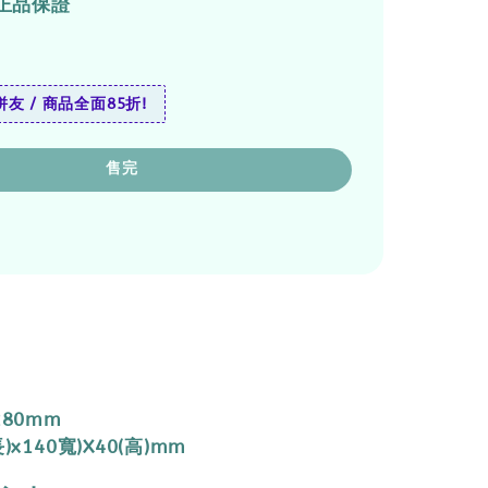
正品保證
友 / 商品全面85折!
售完
280mm
)x140寬)X40(高)mm