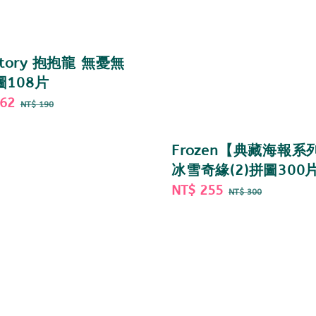
 story 抱抱龍 無憂無
圖108片
162
Regular
NT$ 190
price
Frozen【典藏海報系
冰雪奇緣(2)拼圖300
Sale
NT$ 255
Regular
NT$ 300
price
price