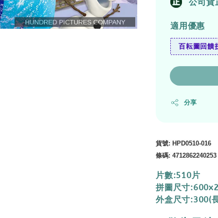
公司貨
適用優惠
百耘圖回饋拼
分享
貨號
:
HPD0510-016
條碼
:
4712862240253
片數:510片
拼圖尺寸:600x
外盒尺寸:300(長