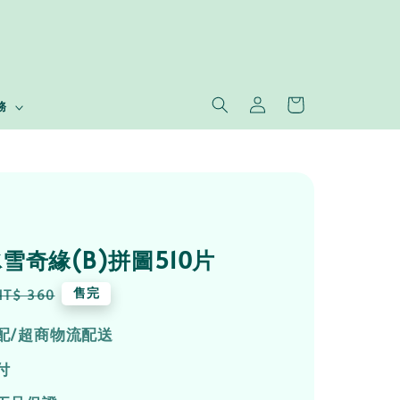
務
n冰雪奇緣(B)拼圖510片
Regular
售完
NT$ 360
price
配/超商物流配送
付