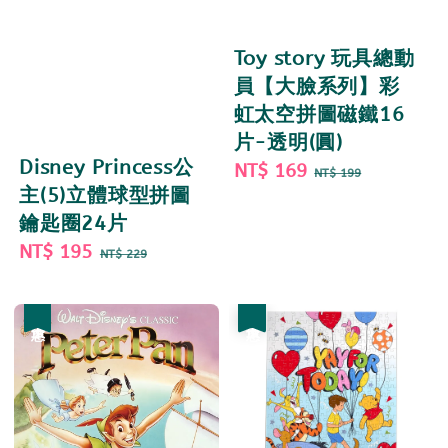
Toy story 玩具總動
員【大臉系列】彩
虹太空拼圖磁鐵16
片-透明(圓)
Disney Princess公
Sale
NT$ 169
Regular
NT$ 199
主(5)立體球型拼圖
price
price
鑰匙圈24片
Sale
NT$ 195
Regular
NT$ 229
price
price
優惠
優惠