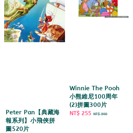
Winnie The Pooh
小熊維尼100周年
(2)拼圖300片
Peter Pan【典藏海
Sale
NT$ 255
Regular
NT$ 300
報系列】小飛俠拼
price
price
圖520片