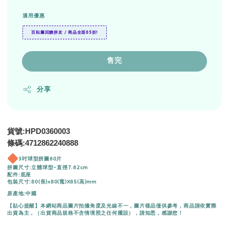
適用優惠
百耘圖回饋拼友 / 商品全面85折!
售完
分享
貨號:HPD0360003
條碼:4712862240888
3吋球型拼圖60片
拼圖尺寸:立體球型-直徑7.62cm
配件:底座
包裝尺寸:80(長)x80(寬)X85(高)mm
原產地:中國
【貼心提醒】本網站商品圖片拍攝角度及光線不一，圖片樣品僅供參考，商品請依實際
出貨為主，（出貨商品規格不含情境照之任何擺設），請知悉，感謝您！