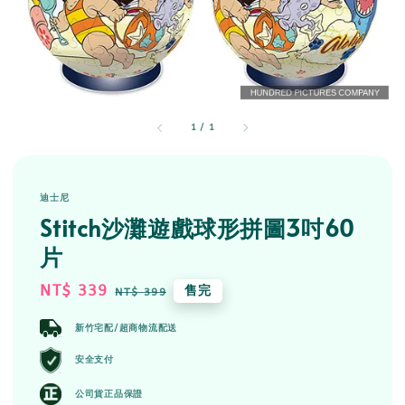
1
/
1
迪士尼
Stitch沙灘遊戲球形拼圖3吋60
片
Sale
NT$ 339
Regular
售完
NT$ 399
price
price
新竹宅配/超商物流配送
安全支付
公司貨正品保證