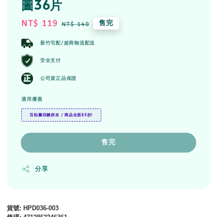
圖36片
Sale
NT$ 119
Regular
售完
NT$ 140
price
price
新竹宅配/超商物流配送
安全支付
公司貨正品保證
適用優惠
百耘圖回饋拼友 / 商品全面85折!
售完
分享
貨號
: HPD036-003