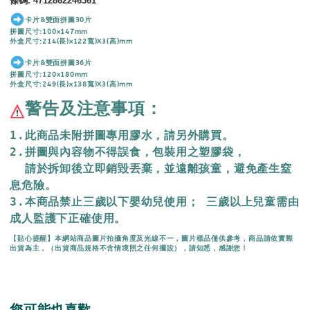
條碼
:
4712862246361
卡片&雙面拼圖30片
拼圖尺寸:100x147mm
外盒尺寸:214(長)x122寬)X3(高)mm
卡片&雙面拼圖36片
拼圖尺寸:120x180mm
外盒尺寸:249(長)x138寬)X3(高)mm
警告及注意事項：
1.此商品未附拼圖專用膠水，請另外購買。
2.拼圖與內容物不得誤食，包裝用之塑膠袋，
  請於拆卸後立即銷毀丟棄，
並遠離孩童，避免產生窒
息危險。
3.本商品禁止三歲以下嬰幼兒使用； 三歲以上兒童需由
成人監護下正確使用。
【貼心提醒】本網站商品圖片拍攝角度及光線不一，圖片樣品僅供參考，商品請依實際
出貨為主，（出貨商品規格不含情境照之任何擺設），請知悉，感謝您！
您可能也喜歡