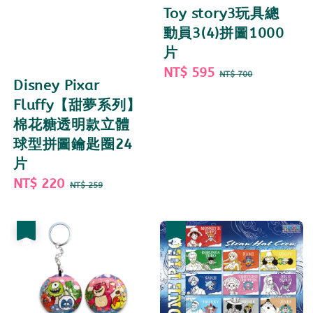
Toy story3玩具總
動員3(4)拼圖1000
片
Sale
NT$ 595
Regular
NT$ 700
Disney Pixar
price
price
Fluffy【甜夢系列】
棉花糖透明款立體
球型拼圖鑰匙圈24
片
Sale
NT$ 220
Regular
NT$ 259
price
price
優惠
優惠