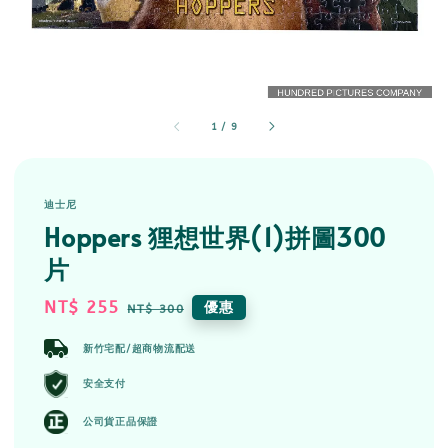
1
/
9
迪士尼
Hoppers 狸想世界(1)拼圖300
片
Sale
NT$ 255
Regular
優惠
NT$ 300
price
price
新竹宅配/超商物流配送
安全支付
公司貨正品保證