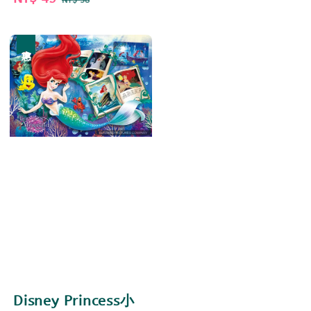
price
price
優惠
Disney Princess小