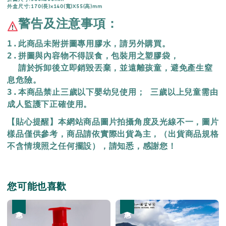
外盒尺寸:170(長)x140(寬)X55(高)mm
警告及注意事項：
1.此商品未附拼圖專用膠水，請另外購買。
2.拼圖與內容物不得誤食，包裝用之塑膠袋，
  請於拆卸後立即銷毀丟棄，
並遠離孩童，避免產生窒
息危險。
3.本商品禁止三歲以下嬰幼兒使用； 三歲以上兒童需由
成人監護下正確使用。
【貼心提醒】本網站商品圖片拍攝角度及光線不一，圖片
樣品僅供參考，商品請依實際出貨為主，（出貨商品規格
不含情境照之任何擺設），請知悉，感謝您！
您可能也喜歡
優惠
優惠