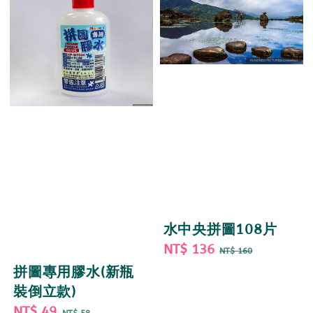
水中央拼圖108片
Sale
NT$ 136
Regular
NT$ 160
price
price
拼圖專用膠水(新瓶
裝倒立款)
Sale
NT$ 49
Regular
NT$ 58