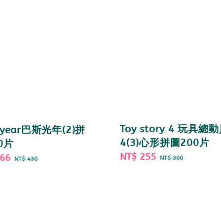
Toy story 4 玩具總
htyear巴斯光年(2)拼
4(3)心形拼圖200片
0片
Sale
NT$ 255
Regular
366
Regular
NT$ 300
NT$ 430
price
price
price