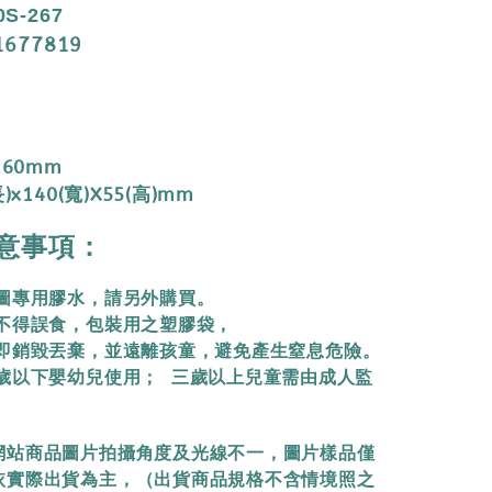
0S-267
1677819
260mm
)x140(寬)X55(高)mm
意事項：
拼圖專用膠水，請另外購買。
物不得誤食，包裝用之塑膠袋，
立即銷毀丟棄，
並遠離孩童，避免產生窒息危險。
三歲以下嬰幼兒使用； 三歲以上兒童需由成人監
網站商品圖片拍攝角度及光線不一，圖片樣品僅
依實際出貨為主，（出貨商品規格不含情境照之