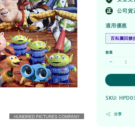
公司貨
適用優惠
百耘圖回饋拼
數量
SKU: HPD0
分享