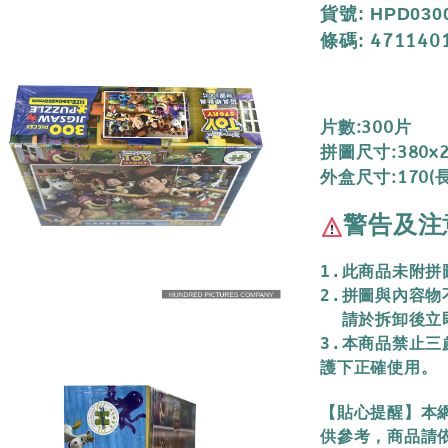
貨號
: HPD030
471140
條碼
:
片數:300片
拼圖尺寸:380x
外盒尺寸:170(長
警告及注
1.此商品未附
2.拼圖與內容
  請於拆卸後
3.本商品禁止
護下正確使用。
【貼心提醒】本
供參考，商品請