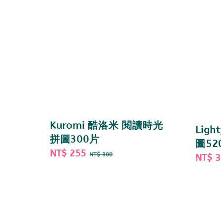
Kuromi 酷洛米 閱讀時光
Lig
拼圖300片
圖52
Sale
NT$ 255
Regular
NT$ 300
Sale
NT$ 
price
price
price