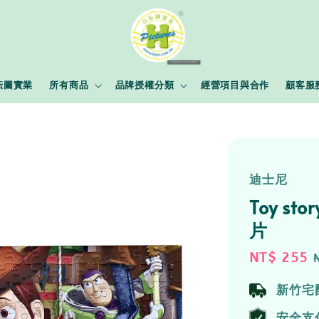
耘圖實業
所有商品
品牌授權分類
經營項目與合作
顧客服
迪士尼
Toy s
片
Sale
NT$ 255
price
新竹宅
安全支