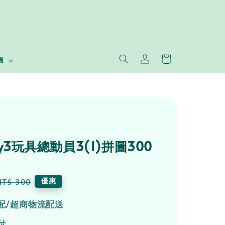
務
tory3玩具總動員3(1)拼圖300
Regular
優惠
NT$ 300
price
配/超商物流配送
付