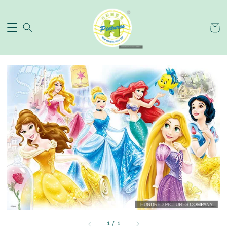
1
/
1