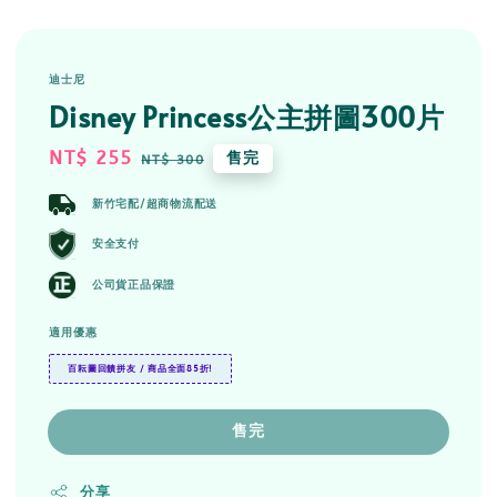
迪士尼
Disney Princess公主拼圖300片
Sale
NT$ 255
Regular
售完
NT$ 300
price
price
新竹宅配/超商物流配送
安全支付
公司貨正品保證
適用優惠
百耘圖回饋拼友 / 商品全面85折!
售完
分享