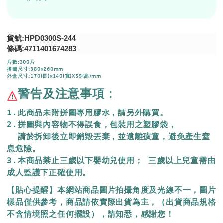
貨號:HPD0300S-244
條碼:4711401674283
片數:300片
拼圖尺寸:380x260mm
外盒尺寸:170(長)x140(寬)X55(高)mm
警告及注意事項：
1.此商品未附拼圖專用膠水，請另外購買。
2.拼圖與內容物不得誤食，包裝用之塑膠袋，
  請於拆卸後立即銷毀丟棄，
並遠離孩童，避免產生窒
息危險。
3.本商品禁止三歲以下嬰幼兒使用； 三歲以上兒童需由
成人監護下正確使用。
【貼心提醒】本網站商品圖片拍攝角度及光線不一，圖片
樣品僅供參考，商品請依實際出貨為主，（出貨商品規格
不含情境照之任何擺設），請知悉，感謝您！