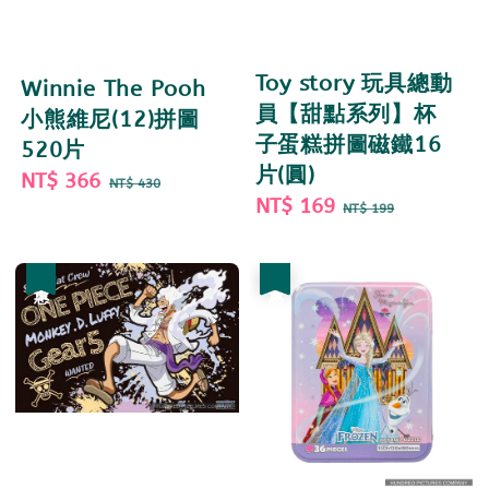
Toy story 玩具總動
Winnie The Pooh
員【甜點系列】杯
小熊維尼(12)拼圖
子蛋糕拼圖磁鐵16
520片
片(圓)
Sale
NT$ 366
Regular
NT$ 430
Sale
NT$ 169
Regular
price
price
NT$ 199
price
price
優惠
優惠