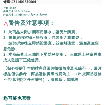
條碼:4711401670964
片數:300片
拼圖尺寸:380x260mm
外盒尺寸:170(長)x140(寬)X55(高)mm
警告及注意事項：
1.此商品未附拼圖專用膠水，請另外購買。
2.拼圖與內容物不得誤食，包裝用之塑膠袋，
  請於拆卸後立即銷毀丟棄，
並遠離孩童，避免產生窒
息危險。
3.本商品禁止三歲以下嬰幼兒使用； 三歲以上兒童需由
成人監護下正確使用。
【貼心提醒】本網站商品圖片拍攝角度及光線不一，圖片
樣品僅供參考，商品請依實際出貨為主，（出貨商品規格
不含情境照之任何擺設），請知悉，感謝您！
您可能也喜歡