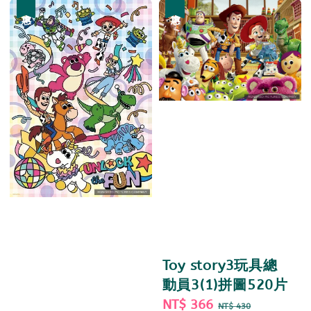
優惠
優惠
Toy story3玩具總
動員3(1)拼圖520片
Sale
NT$ 366
Regular
NT$ 430