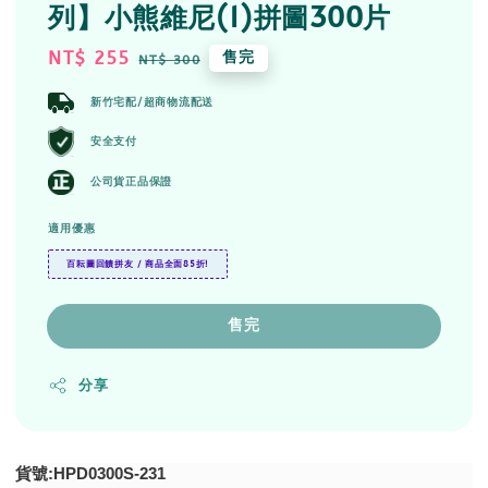
列】小熊維尼(1)拼圖300片
Sale
NT$ 255
Regular
售完
NT$ 300
price
price
新竹宅配/超商物流配送
安全支付
公司貨正品保證
適用優惠
百耘圖回饋拼友 / 商品全面85折!
售完
分享
貨號:HPD0300S-231