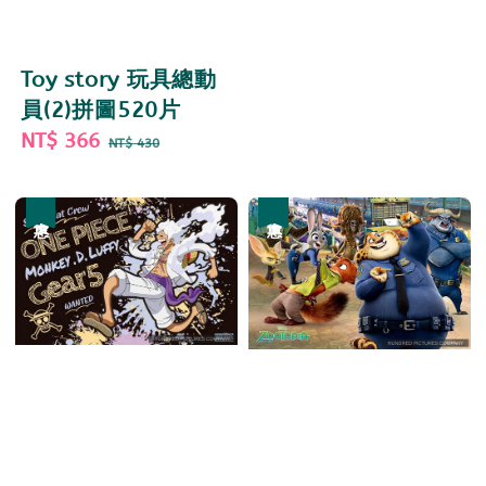
price
price
Toy story 玩具總動
員(2)拼圖520片
Sale
NT$ 366
Regular
NT$ 430
price
price
優惠
優惠