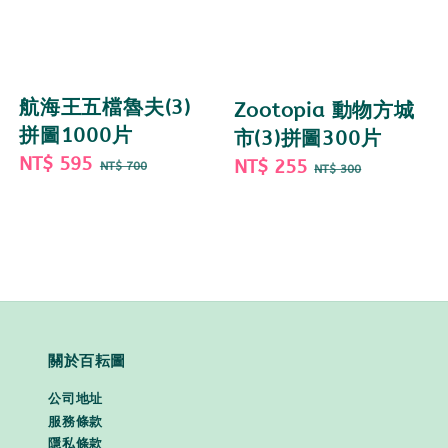
航海王五檔魯夫(3)
Zootopia 動物方城
拼圖1000片
市(3)拼圖300片
Sale
NT$ 595
Regular
Sale
NT$ 255
Regular
NT$ 700
NT$ 300
price
price
price
price
關於百耘圖
公司地址
服務條款
隱私條款