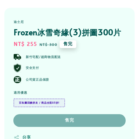
迪士尼
Frozen冰雪奇緣(3)拼圖300片
Sale
NT$ 255
Regular
售完
NT$ 300
price
price
新竹宅配/超商物流配送
安全支付
公司貨正品保證
適用優惠
百耘圖回饋拼友 / 商品全面85折!
售完
分享