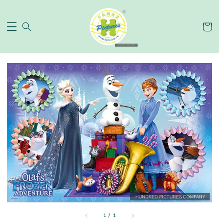
1
/
1