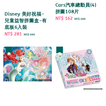
Cars汽車總動員(4)
拼圖108片
Disney 美好祝福-
Sale
NT$ 162
Regular
NT$ 190
兒童益智拼圖盒-有
price
price
底板6入裝
Sale
NT$ 281
Regular
NT$ 330
price
price
優惠
優惠