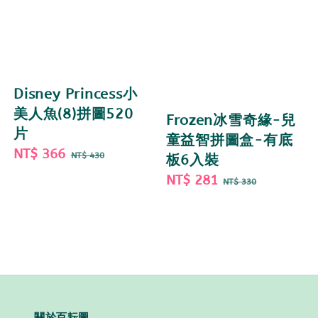
Disney Princess小
美人魚(8)拼圖520
Frozen冰雪奇緣-兒
片
童益智拼圖盒-有底
Sale
NT$ 366
Regular
NT$ 430
板6入裝
price
price
Sale
NT$ 281
Regular
NT$ 330
price
price
關於百耘圖