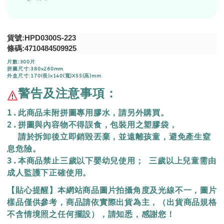
貨號:HPD0300S-223
條碼:4710484509925
片數:300片
拼圖尺寸:380x260mm
外盒尺寸:170(長)x140(寬)X55(高)mm
警告及注意事項：
1.此商品未附拼圖專用膠水，請另外購買。
2.拼圖與內容物不得誤食，包裝用之塑膠袋，
  請於拆卸後立即銷毀丟棄，
並遠離孩童，避免產生窒
息危險。
3.本商品禁止三歲以下嬰幼兒使用； 三歲以上兒童需由
成人監護下正確使用。
【貼心提醒】本網站商品圖片拍攝角度及光線不一，圖片
樣品僅供參考，商品請依實際出貨為主，（出貨商品規格
不含情境照之任何擺設），請知悉，感謝您！