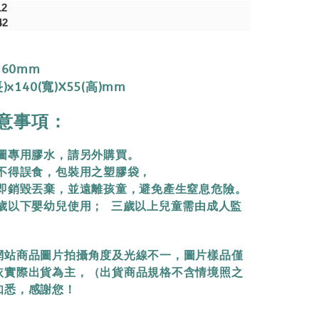
12
42
260mm
)x140(寬)X55(高)mm
意事項：
拼圖專用膠水，請另外購買。
物不得誤食，包裝用之塑膠袋，
立即銷毀丟棄，
並遠離孩童，避免產生窒息危險。
三歲以下嬰幼兒使用； 三歲以上兒童需由成人監
網站商品圖片拍攝角度及光線不一，圖片樣品僅
依實際出貨為主，（出貨商品規格不含情境照之
知悉，感謝您！