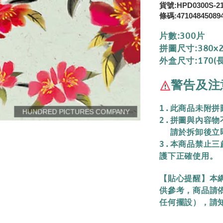
貨號:HPD0300S-2
條碼:47104845089
片數:300片
拼圖尺寸:380x
外盒尺寸:170(長
警告及注
1.此商品未附
2.拼圖與內容
  請於拆卸後
3.本商品禁止
護下正確使用。
【貼心提醒】本
供參考，商品請
任何擺設），請