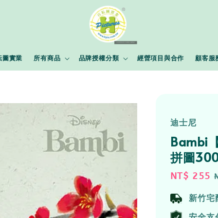
耘圖實業
所有商品
品牌授權分類
經營項目與合作
顧客服
迪士尼
Bamb
拼圖30
Sale
NT$ 255
price
新竹宅
安全支