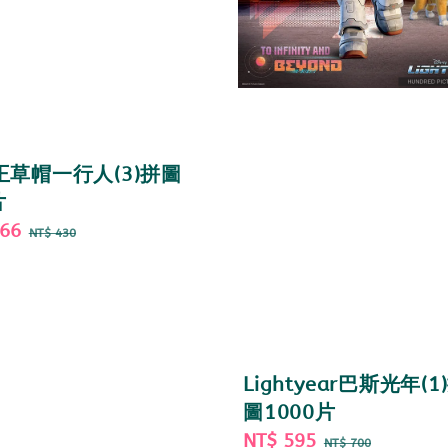
王草帽一行人(3)拼圖
片
366
Regular
NT$ 430
price
Lightyear巴斯光年(1
圖1000片
Sale
NT$ 595
Regular
NT$ 700