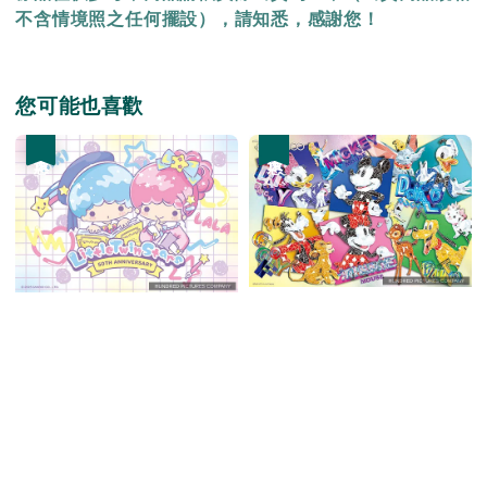
不含情境照之任何擺設），請知悉，感謝您！
您可能也喜歡
優惠
優惠