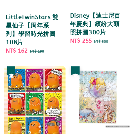
Disney【迪士尼百
LittleTwinStars 雙
年慶典】繽紛大頭
星仙子【周年系
照拼圖300片
列】學習時光拼圖
Sale
NT$ 255
Regular
108片
NT$ 300
price
price
Sale
NT$ 162
Regular
NT$ 190
price
price
優惠
優惠