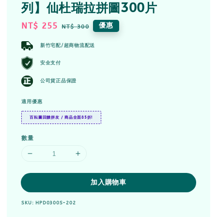
列】仙杜瑞拉拼圖300片
Sale
NT$ 255
Regular
優惠
NT$ 300
price
price
新竹宅配/超商物流配送
安全支付
公司貨正品保證
適用優惠
百耘圖回饋拼友 / 商品全面85折!
數量
加入購物車
SKU: HPD0300S-202