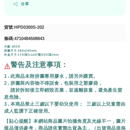
分享
貨號:HPD0300S-202
條碼:4710484508843
片數:300片
拼圖尺寸:380x260mm
外盒尺寸:170(長)x140(寬)X55(高)mm
警告及注意事項：
1.此商品未附拼圖專用膠水，請另外購買。
2.拼圖與內容物不得誤食，包裝用之塑膠袋，
  請於拆卸後立即銷毀丟棄，
並遠離孩童，避免產生窒
息危險。
3.本商品禁止三歲以下嬰幼兒使用； 三歲以上兒童需由
成人監護下正確使用。
【貼心提醒】本網站商品圖片拍攝角度及光線不一，圖片
樣品僅供參考，商品請依實際出貨為主，（出貨商品規格