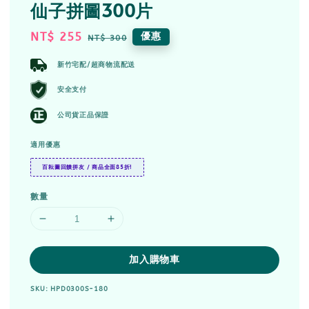
仙子拼圖300片
Sale
NT$ 255
Regular
優惠
NT$ 300
price
price
新竹宅配/超商物流配送
安全支付
公司貨正品保證
適用優惠
百耘圖回饋拼友 / 商品全面85折!
數量
加入購物車
SKU: HPD0300S-180