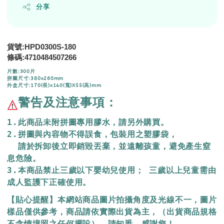
分享
貨號:HPD0300S-180
條碼:4710484507266
片數:300片
拼圖尺寸:380x260mm
外盒尺寸:170(長)x140(寬)X55(高)mm
警告及注意事項：
1.此商品未附拼圖專用膠水，請另外購買。
2.拼圖與內容物不得誤食，包裝用之塑膠袋，
  請於拆卸後立即銷毀丟棄，
並遠離孩童，避免產生窒
息危險。
3.本商品禁止三歲以下嬰幼兒使用； 三歲以上兒童需由
成人監護下正確使用。
【貼心提醒】本網站商品圖片拍攝角度及光線不一，圖片
樣品僅供參考，商品請依實際出貨為主，（出貨商品規格
不含情境照之任何擺設），請知悉，感謝您！