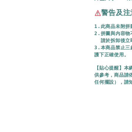
警告及注
1.此商品未附
2.拼圖與內容
  請於拆卸後
3.本商品禁止
護下正確使用。
【貼心提醒】本
供參考，商品請
任何擺設），請