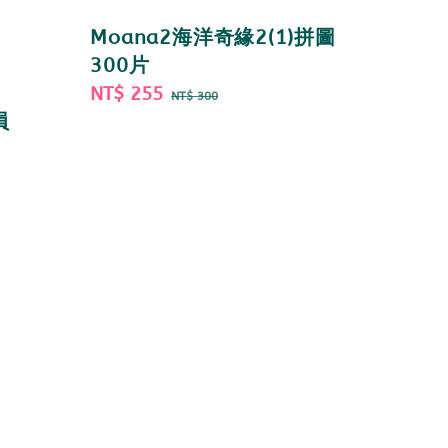
Moana2海洋奇緣2(1)拼圖
300片
Sale
NT$ 255
Regular
NT$ 300
price
price
員