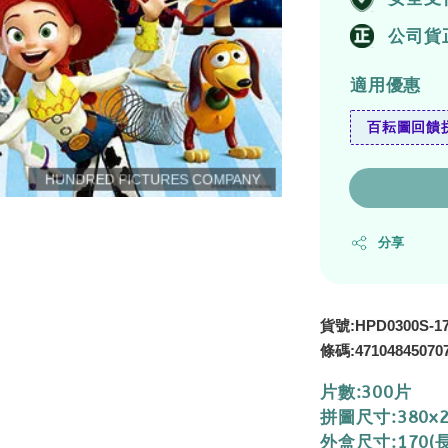
公司貨
適用優惠
百耘圖回饋拼
分享
貨號:HPD0300S-1
條碼:47104845070
片數:300片
拼圖尺寸:380x
外盒尺寸:170(長