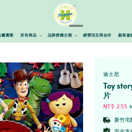
耘圖實業
所有商品
品牌授權分類
經營項目與合作
顧客服
迪士尼
Toy s
片
Sale
NT$ 255
price
新竹宅
安全支