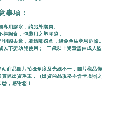
意事項：
拼圖專用膠水，請另外購買。
物不得誤食，包裝用之塑膠袋，
立即銷毀丟棄，
並遠離孩童，避免產生窒息危險。
三歲以下嬰幼兒使用； 三歲以上兒童需由成人監
網站商品圖片拍攝角度及光線不一，圖片樣品僅
依實際出貨為主，（出貨商品規格不含情境照之
知悉，感謝您！