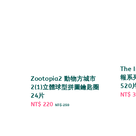
The 
報系
Zootopia2 動物方城市
520
2(1)立體球型拼圖鑰匙圈
Sale
NT$ 
24片
price
Sale
NT$ 220
Regular
NT$ 259
price
price