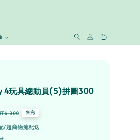
務
tory 4玩具總動員(5)拼圖300
Regular
售完
NT$ 300
price
配/超商物流配送
付