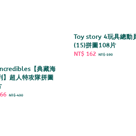
Toy story 4玩具總動
(15)拼圖108片
Sale
NT$ 162
Regular
NT$ 190
price
price
Incredibles【典藏海
列】超人特攻隊拼圖
片
366
Regular
NT$ 430
price