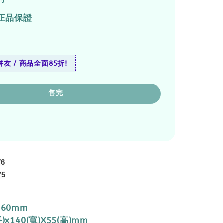
正品保證
友 / 商品全面85折!
售完
76
75
260mm
)x140(寬)X55(高)mm