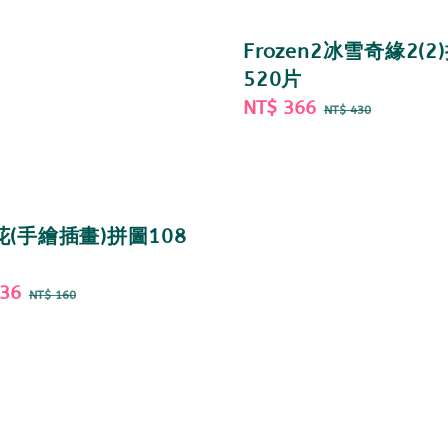
Frozen2冰雪奇緣2(2
520片
Sale
NT$ 366
Regular
NT$ 430
price
price
(手繪插畫)拼圖108
136
Regular
NT$ 160
price