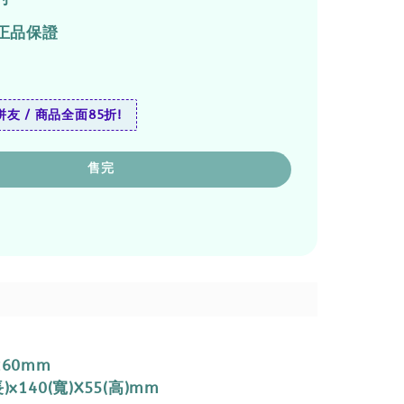
正品保證
友 / 商品全面85折!
售完
260mm
)x140(寬)X55(高)mm