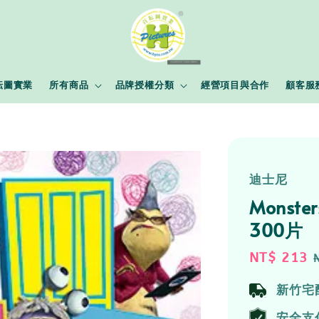
耘圖實業
所有商品
品牌授權分類
經營項目與合作
顧客服
迪士尼
Monst
300片
Sale
NT$ 213
price
新竹宅
安全支