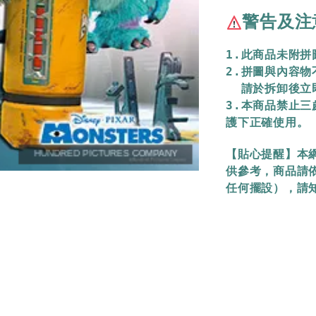
警告及注
1.此商品未附
2.拼圖與內容
  請於拆卸後
3.本商品禁止
護下正確使用。
【貼心提醒】本
供參考，商品請
任何擺設），請