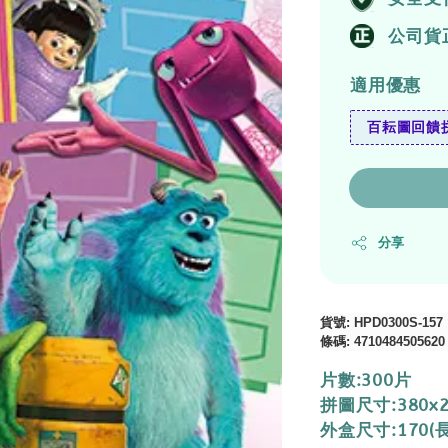
公司貨
適用優惠
百耘圖回饋拼
分享
貨號
: HPD0300S-157
條碼
: 4710484505620
片數:300片
拼圖尺寸:380x
外盒尺寸:170(長