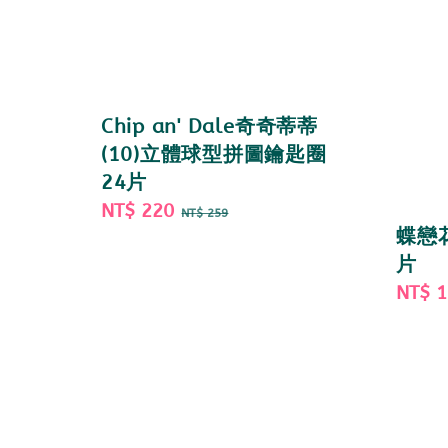
Chip an' Dale奇奇蒂蒂
(10)立體球型拼圖鑰匙圈
24片
Sale
NT$ 220
Regular
NT$ 259
蝶戀花
price
price
片
Sale
NT$ 
price