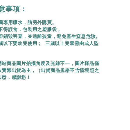
意事項：
拼圖專用膠水，請另外購買。
物不得誤食，包裝用之塑膠袋，
立即銷毀丟棄，
並遠離孩童，避免產生窒息危險。
三歲以下嬰幼兒使用； 三歲以上兒童需由成人監
網站商品圖片拍攝角度及光線不一，圖片樣品僅
依實際出貨為主，（出貨商品規格不含情境照之
知悉，感謝您！