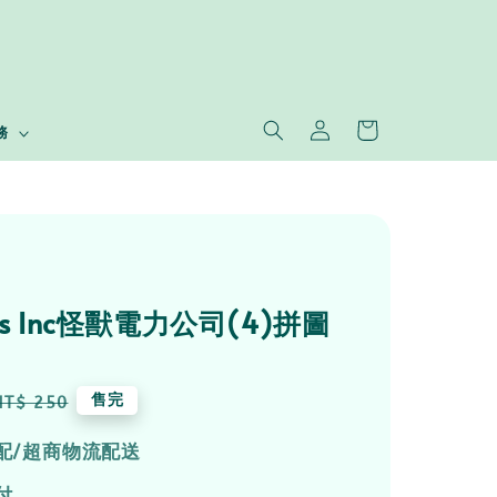
務
ers Inc怪獸電力公司(4)拼圖
Regular
售完
NT$ 250
price
配/超商物流配送
付