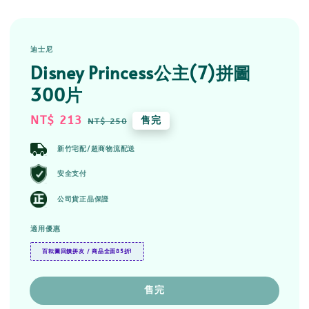
迪士尼
Disney Princess公主(7)拼圖
300片
Sale
NT$ 213
Regular
售完
NT$ 250
price
price
新竹宅配/超商物流配送
安全支付
公司貨正品保證
適用優惠
百耘圖回饋拼友 / 商品全面85折!
售完