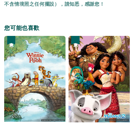
不含情境照之任何擺設），請知悉，感謝您！
您可能也喜歡
優惠
優惠