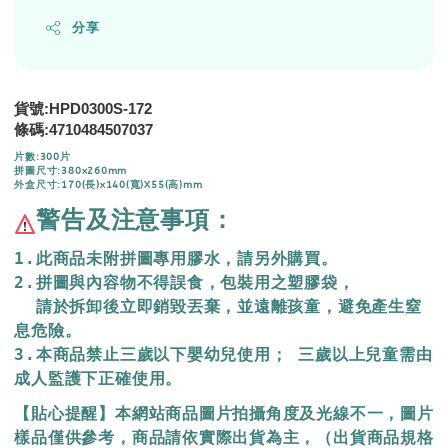
分享
貨號:HPD0300S-172
條碼:4710484507037
片數:300片
拼圖尺寸:380x260mm
外盒尺寸:170(長)x140(寬)X55(高)mm
警告及注意事項：
1.此商品未附拼圖專用膠水，請另外購買。
2.拼圖與內容物不得誤食，包裝用之塑膠袋，
  請於拆卸後立即銷毀丟棄，
並遠離孩童，避免產生窒
息危險。
3.本商品禁止三歲以下嬰幼兒使用； 三歲以上兒童需由
成人監護下正確使用。
【貼心提醒】本網站商品圖片拍攝角度及光線不一，圖片
樣品僅供參考，商品請依實際出貨為主，（出貨商品規格