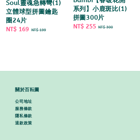
Bambi【春暖花開
Soul靈魂急轉彎(1)
系列】小鹿斑比(1)
立體球型拼圖鑰匙
拼圖300片
圈24片
Sale
NT$ 255
Regular
NT$ 300
Sale
NT$ 169
Regular
NT$ 199
price
price
price
price
關於百耘圖
公司地址
服務條款
隱私條款
退款政策