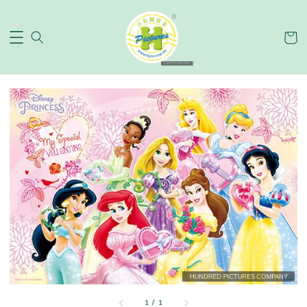
1
/
1