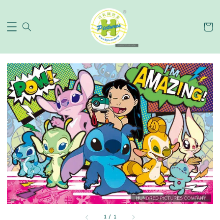
1
/
1