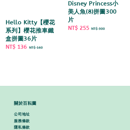
Disney Princess小
美人魚(8)拼圖300
片
Hello Kitty【櫻花
Sale
NT$ 255
Regular
NT$ 300
系列】櫻花推車鐵
price
price
盒拼圖36片
Sale
NT$ 136
Regular
NT$ 160
price
price
關於百耘圖
公司地址
服務條款
隱私條款