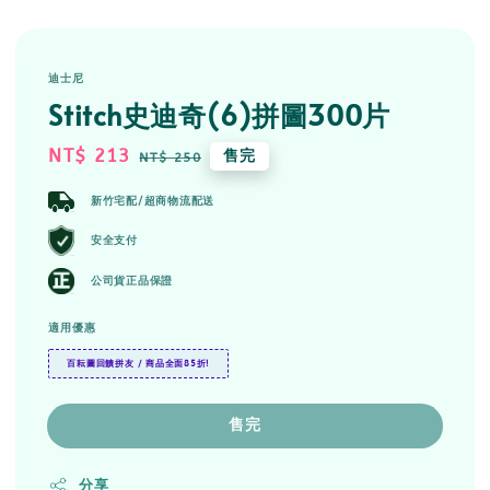
迪士尼
Stitch史迪奇(6)拼圖300片
Sale
NT$ 213
Regular
售完
NT$ 250
price
price
新竹宅配/超商物流配送
安全支付
公司貨正品保證
適用優惠
百耘圖回饋拼友 / 商品全面85折!
售完
分享