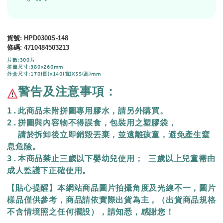
貨號
: HPD0300S-148
條碼
:
4710484503213
片數:300片
拼圖尺寸:380x260mm
外盒尺寸:170(長)x140(寬)X55(高)mm
警告及注意事項：
1.此商品未附拼圖專用膠水，請另外購買。
2.拼圖與內容物不得誤食，包裝用之塑膠袋，
  請於拆卸後立即銷毀丟棄，
並遠離孩童，避免產生窒
息危險。
3.本商品禁止三歲以下嬰幼兒使用； 三歲以上兒童需由
成人監護下正確使用。
【貼心提醒】本網站商品圖片拍攝角度及光線不一，圖片
樣品僅供參考，商品請依實際出貨為主，（出貨商品規格
不含情境照之任何擺設），請知悉，感謝您！