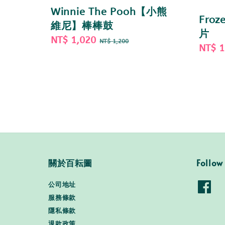
Winnie The Pooh【小熊
Fro
維尼】棒棒鼓
片
Sale
NT$ 1,020
Regular
NT$ 1,200
Sale
NT$ 
price
price
price
關於百耘圖
Follow
公司地址
服務條款
隱私條款
退款政策