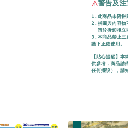
警告及注
1.此商品未附
2.拼圖與內容
  請於拆卸後
3.本商品禁止
護下正確使用。
【貼心提醒】本
供參考，商品請
任何擺設），請
優惠