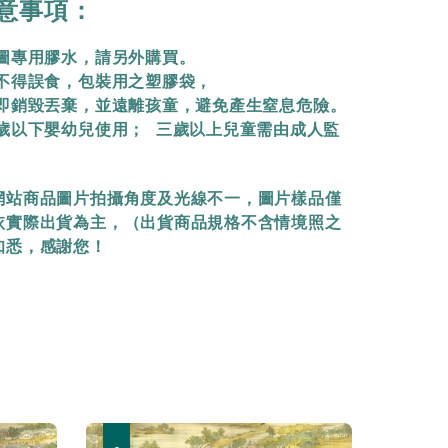
意事項：
拼圖專用膠水，請另外購買。
物不得誤食，包裝用之塑膠袋，
立即銷毀丟棄，
並遠離孩童，避免產生窒息危險。
三歲以下嬰幼兒使用； 三歲以上兒童需由成人監
網站商品圖片拍攝角度及光線不一，圖片樣品僅
依實際出貨為主，（出貨商品規格不含情境照之
知悉，感謝您！
優惠