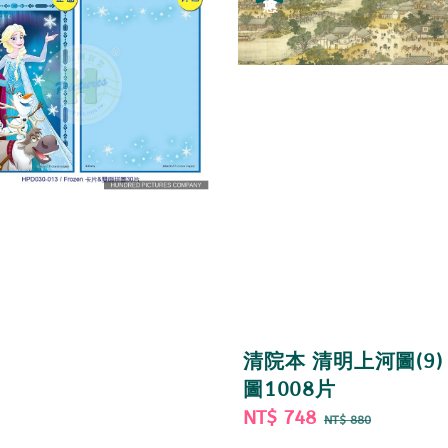
清院本 清明上河圖(9)
圖1008片
Sale
NT$ 748
Regular
NT$ 880
price
price