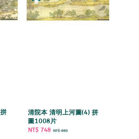
 拼
清院本 清明上河圖(4) 拼
圖1008片
Sale
NT$ 748
Regular
NT$ 880
price
price