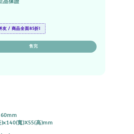
正品保證
友 / 商品全面85折!
售完
260mm
)x140(寬)X55(高)mm