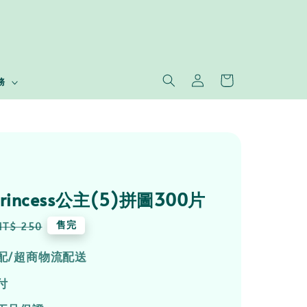
務
 Princess公主(5)拼圖300片
Regular
售完
NT$ 250
price
配/超商物流配送
付