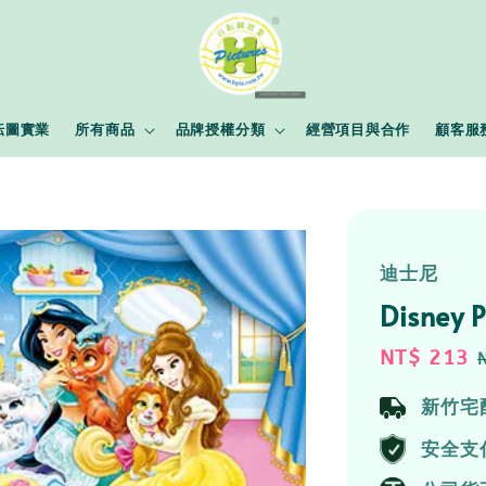
耘圖實業
所有商品
品牌授權分類
經營項目與合作
顧客服
迪士尼
Disney
Sale
NT$ 213
price
新竹宅
安全支