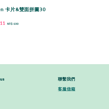
zen 卡片&雙面拼圖30
111
Regular
NT$ 130
price
 us
聯繫我們
客服信箱