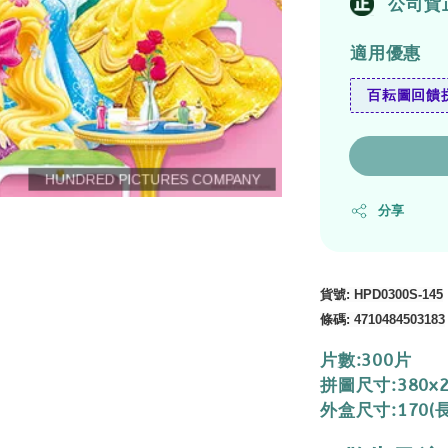
公司貨
適用優惠
百耘圖回饋拼
分享
貨號
: HPD0300S-145
條碼
:
4710484503183
片數:300片
拼圖尺寸:380x
外盒尺寸:170(長