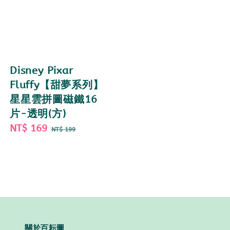
Disney Pixar
Fluffy【甜夢系列】
星星雲拼圖磁鐵16
片-透明(方)
Sale
NT$ 169
Regular
NT$ 199
price
price
關於百耘圖