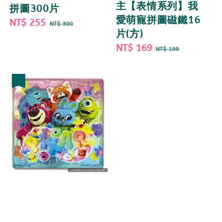
主【表情系列】我
拼圖300片
愛萌寵拼圖磁鐵16
Sale
NT$ 255
Regular
NT$ 300
片(方)
price
price
Sale
NT$ 169
Regular
NT$ 199
price
price
優惠