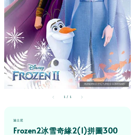
1
/
1
迪士尼
Frozen2冰雪奇緣2(1)拼圖300