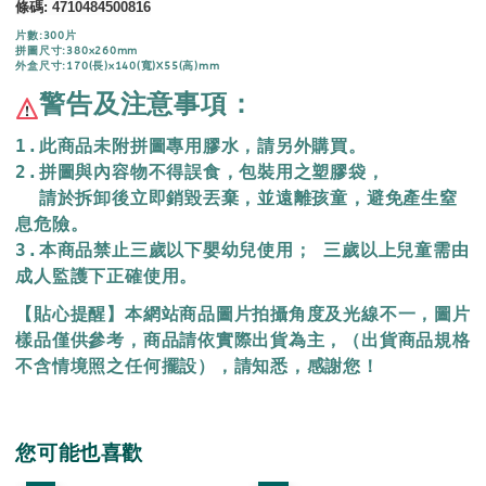
條碼
:
4710484500816
片數:300片
拼圖尺寸:380x260mm
外盒尺寸:170(長)x140(寬)X55(高)mm
警告及注意事項：
1.此商品未附拼圖專用膠水，請另外購買。
2.拼圖與內容物不得誤食，包裝用之塑膠袋，
  請於拆卸後立即銷毀丟棄，
並遠離孩童，避免產生窒
息危險。
3.本商品禁止三歲以下嬰幼兒使用； 三歲以上兒童需由
成人監護下正確使用。
【貼心提醒】本網站商品圖片拍攝角度及光線不一，圖片
樣品僅供參考，商品請依實際出貨為主，（出貨商品規格
不含情境照之任何擺設），請知悉，感謝您！
您可能也喜歡