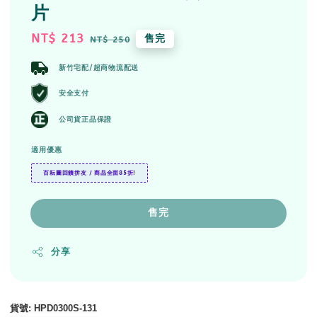
片
Sale
NT$ 213
Regular
售完
NT$ 250
price
price
新竹宅配/超商物流配送
安全支付
公司貨正品保證
適用優惠
百耘圖回饋拼友 / 商品全面85折!
售完
分享
貨號
: HPD0300S-131