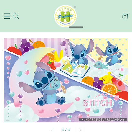
1
/
1