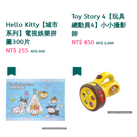
Toy Story 4【玩具
Hello Kitty【城市
總動員4】小小攝影
系列】電視娛樂拼
師
圖300片
Sale
NT$ 850
Regular
NT$ 1,000
Sale
NT$ 255
Regular
price
price
NT$ 300
price
price
優惠
優惠