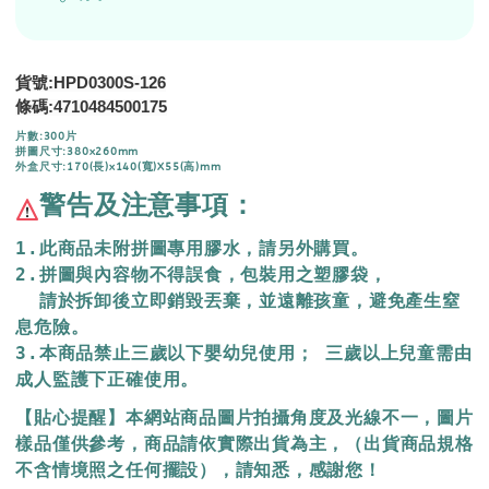
貨號:HPD0300S-126
4710484500175
條碼:
片數:300片
拼圖尺寸:380x260mm
外盒尺寸:170(長)x140(寬)X55(高)mm
警告及注意事項：
1.此商品未附拼圖專用膠水，請另外購買。
2.拼圖與內容物不得誤食，包裝用之塑膠袋，
  請於拆卸後立即銷毀丟棄，
並遠離孩童，避免產生窒
息危險。
3.本商品禁止三歲以下嬰幼兒使用； 三歲以上兒童需由
成人監護下正確使用。
【貼心提醒】本網站商品圖片拍攝角度及光線不一，圖片
樣品僅供參考，商品請依實際出貨為主，（出貨商品規格
不含情境照之任何擺設），請知悉，感謝您！