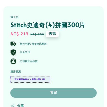
迪士尼
Stitch史迪奇(4)拼圖300片
Sale
NT$ 213
Regular
售完
NT$ 250
price
price
新竹宅配/超商物流配送
安全支付
公司貨正品保證
適用優惠
百耘圖回饋拼友 / 商品全面85折!
售完
分享