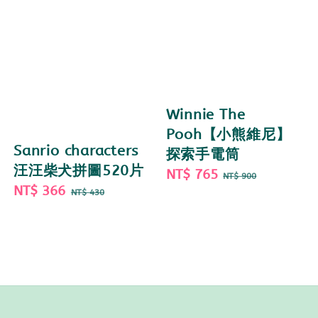
Winnie The
Pooh【小熊維尼】
Sanrio characters
探索手電筒
汪汪柴犬拼圖520片
Sale
NT$ 765
Regular
NT$ 900
Sale
NT$ 366
Regular
price
price
NT$ 430
price
price