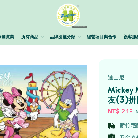
耘圖實業
所有商品
品牌授權分類
經營項目與合作
顧客服
迪士尼
Mickey
友(3)拼
Sale
NT$ 213
price
新竹宅
安全支