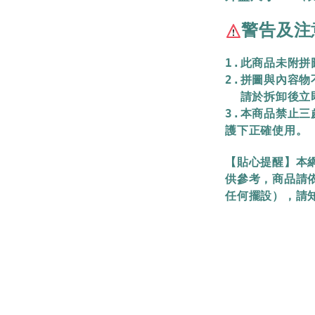
警告及注
1.此商品未附
2.拼圖與內容
  請於拆卸後
3.本商品禁止
護下正確使用。
【貼心提醒】本
供參考，商品請
任何擺設），請