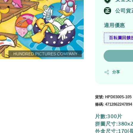
公司貨
適用優惠
百耘圖回饋拼
分享
貨號
: HPD0300S-105
條碼
:
4712862247894
片數:300片
拼圖尺寸:380x
外盒尺寸:170(長