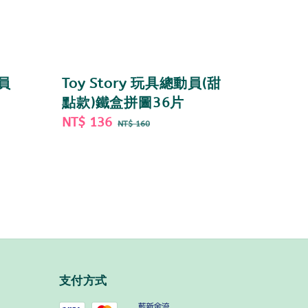
動員
Toy Story 玩具總動員(甜
點款)鐵盒拼圖36片
Sale
NT$ 136
Regular
NT$ 160
price
price
支付方式