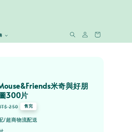
務
 Mouse&Friends米奇與好朋
圖300片
Regular
售完
NT$ 250
price
配/超商物流配送
付