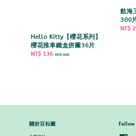
航海王
300
Sale
NT$ 
price
Hello Kitty【櫻花系列】
櫻花推車鐵盒拼圖36片
Sale
NT$ 136
Regular
NT$ 160
price
price
關於百耘圖
Follow