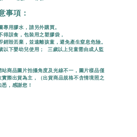
意事項：
拼圖專用膠水，請另外購買。
物不得誤食，包裝用之塑膠袋，
立即銷毀丟棄，
並遠離孩童，避免產生窒息危險。
三歲以下嬰幼兒使用； 三歲以上兒童需由成人監
網站商品圖片拍攝角度及光線不一，圖片樣品僅
依實際出貨為主，（出貨商品規格不含情境照之
知悉，感謝您！