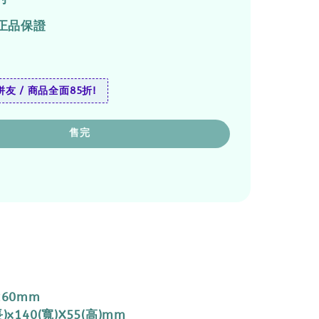
正品保證
友 / 商品全面85折!
售完
260mm
)x140(寬)X55(高)mm