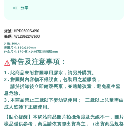
分享
貨號
: HPD0300S-096
條碼
:
4712862247603
片數:300片
拼圖尺寸:380x260mm
外盒尺寸:170(長)x140(寬)X55(高)mm
警告及注意事項：
1.此商品未附拼圖專用膠水，請另外購買。
2.拼圖與內容物不得誤食，包裝用之塑膠袋，
  請於拆卸後立即銷毀丟棄，
並遠離孩童，避免產生窒
息危險。
3.本商品禁止三歲以下嬰幼兒使用； 三歲以上兒童需由
成人監護下正確使用。
【貼心提醒】本網站商品圖片拍攝角度及光線不一，圖片
樣品僅供參考，商品請依實際出貨為主，（出貨商品規格