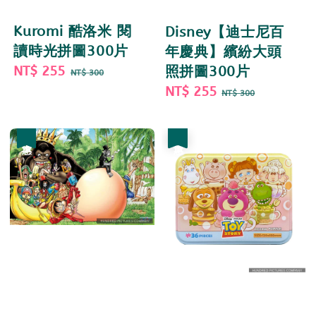
Kuromi 酷洛米 閱
Disney【迪士尼百
讀時光拼圖300片
年慶典】繽紛大頭
Sale
NT$ 255
Regular
照拼圖300片
NT$ 300
price
price
Sale
NT$ 255
Regular
NT$ 300
price
price
優惠
優惠