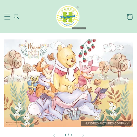
1
/
1