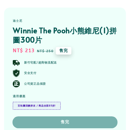
迪士尼
Winnie The Pooh小熊維尼(1)拼
圖300片
Sale
NT$ 213
Regular
售完
NT$ 250
price
price
新竹宅配/超商物流配送
安全支付
公司貨正品保證
適用優惠
百耘圖回饋拼友 / 商品全面85折!
售完