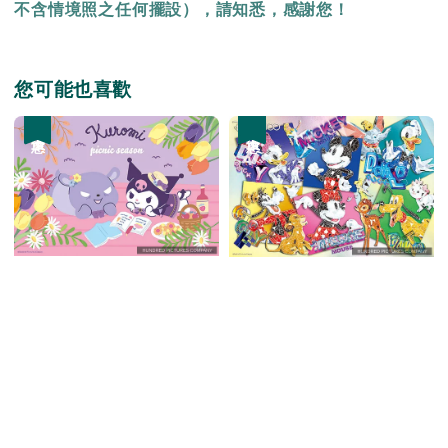
不含情境照之任何擺設），請知悉，感謝您！
您可能也喜歡
優惠
優惠