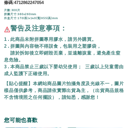
4712862247054
條碼:
片數:300片
拼圖尺寸:380x260mm
外盒尺寸:170(長)x140(寬)X55(高)mm
警告及注意事項：
1.此商品未附拼圖專用膠水，請另外購買。
2.拼圖與內容物不得誤食，包裝用之塑膠袋，
  請於拆卸後立即銷毀丟棄，
並遠離孩童，避免產生窒
息危險。
3.本商品禁止三歲以下嬰幼兒使用； 三歲以上兒童需由
成人監護下正確使用。
【貼心提醒】本網站商品圖片拍攝角度及光線不一，圖片
樣品僅供參考，商品請依實際出貨為主，（出貨商品規格
不含情境照之任何擺設），請知悉，感謝您！
您可能也喜歡