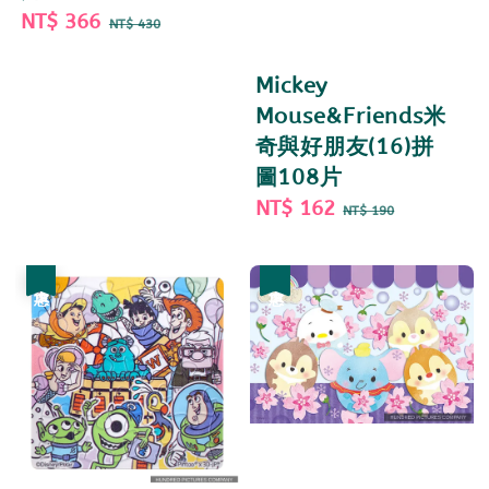
Sale
NT$ 366
Regular
NT$ 430
price
price
Mickey
Mouse&Friends米
奇與好朋友(16)拼
圖108片
Sale
NT$ 162
Regular
NT$ 190
price
price
優惠
優惠