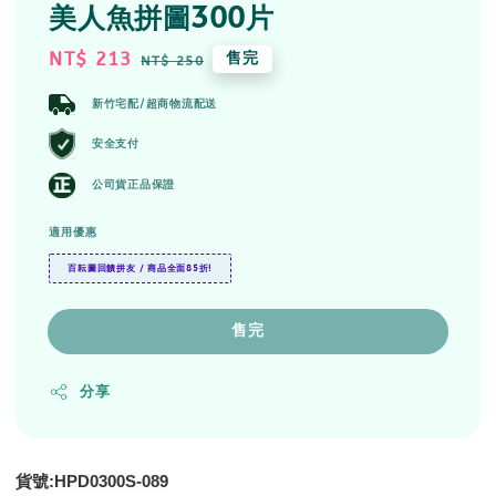
美人魚拼圖300片
Sale
NT$ 213
Regular
售完
NT$ 250
price
price
新竹宅配/超商物流配送
安全支付
公司貨正品保證
適用優惠
百耘圖回饋拼友 / 商品全面85折!
售完
分享
貨號:HPD0300S-089