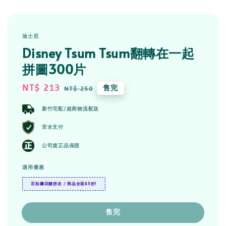
迪士尼
Disney Tsum Tsum翻轉在一起
拼圖300片
Sale
NT$ 213
Regular
售完
NT$ 250
price
price
新竹宅配/超商物流配送
安全支付
公司貨正品保證
適用優惠
百耘圖回饋拼友 / 商品全面85折!
售完