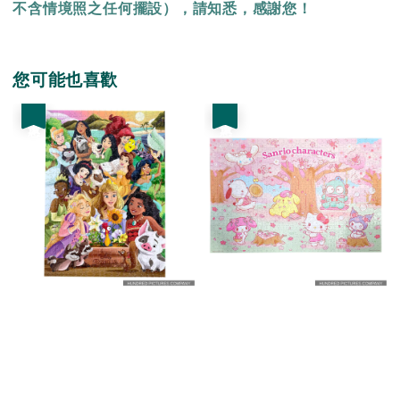
不含情境照之任何擺設），請知悉，感謝您！
您可能也喜歡
優惠
優惠