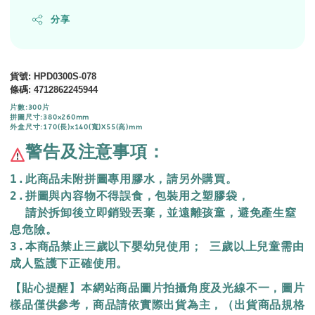
分享
貨號
: HPD0300S-078
條碼
:
4712862245944
片數:300片
拼圖尺寸:380x260mm
外盒尺寸:170(長)x140(寬)X55(高)mm
警告及注意事項：
1.此商品未附拼圖專用膠水，請另外購買。
2.拼圖與內容物不得誤食，包裝用之塑膠袋，
  請於拆卸後立即銷毀丟棄，
並遠離孩童，避免產生窒
息危險。
3.本商品禁止三歲以下嬰幼兒使用； 三歲以上兒童需由
成人監護下正確使用。
【貼心提醒】本網站商品圖片拍攝角度及光線不一，圖片
樣品僅供參考，商品請依實際出貨為主，（出貨商品規格