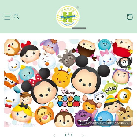
1
/
1