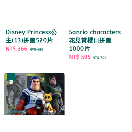
Disney Princess公
Sanrio characters
主(13)拼圖520片
花見賞櫻日拼圖
Sale
NT$ 366
Regular
1000片
NT$ 430
price
price
Sale
NT$ 595
Regular
NT$ 700
price
price
優惠