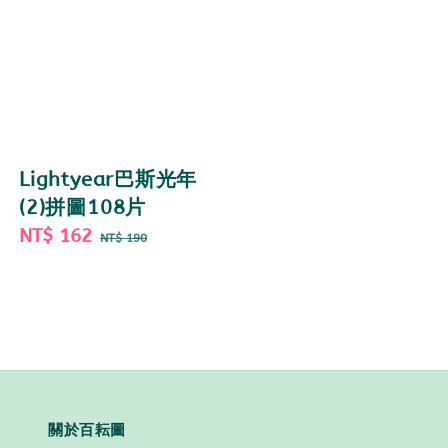
Lightyear巴斯光年
(2)拼圖108片
Sale
NT$ 162
Regular
NT$ 190
price
price
關於百耘圖