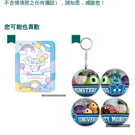
不含情境照之任何擺設），請知悉，感謝您！
您可能也喜歡
優惠
優惠