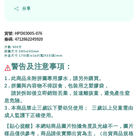
分享
貨號
: HPD0300S-076
條碼
:
4712862245920
片數:300片
拼圖尺寸:380x260mm
外盒尺寸:170(長)x140(寬)X55(高)mm
警告及注意事項：
1.此商品未附拼圖專用膠水，請另外購買。
2.拼圖與內容物不得誤食，包裝用之塑膠袋，
  請於拆卸後立即銷毀丟棄，
並遠離孩童，避免產生窒
息危險。
3.本商品禁止三歲以下嬰幼兒使用； 三歲以上兒童需由
成人監護下正確使用。
【貼心提醒】本網站商品圖片拍攝角度及光線不一，圖片
樣品僅供參考，商品請依實際出貨為主，（出貨商品規格