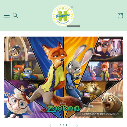
1
/
1