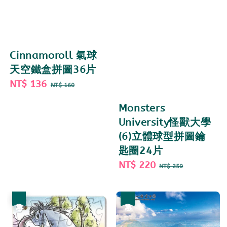
Cinnamoroll 氣球
天空鐵盒拼圖36片
Sale
NT$ 136
Regular
NT$ 160
price
price
Monsters
University怪獸大學
(6)立體球型拼圖鑰
匙圈24片
Sale
NT$ 220
Regular
NT$ 259
price
price
優惠
優惠