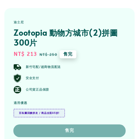
迪士尼
Zootopia 動物方城市(2)拼圖
300片
Sale
NT$ 213
Regular
售完
NT$ 250
price
price
新竹宅配/超商物流配送
安全支付
公司貨正品保證
適用優惠
百耘圖回饋拼友 / 商品全面85折!
售完