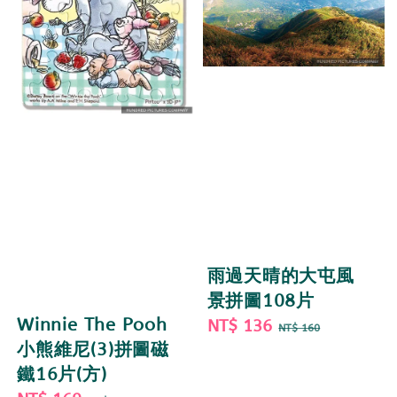
雨過天晴的大屯風
景拼圖108片
Winnie The Pooh
Sale
NT$ 136
Regular
NT$ 160
小熊維尼(3)拼圖磁
price
price
鐵16片(方)