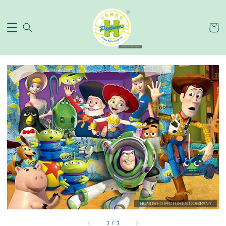
1
/
1