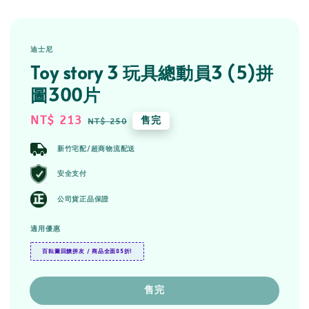
迪士尼
Toy story 3 玩具總動員3 (5)拼
圖300片
Sale
NT$ 213
Regular
售完
NT$ 250
price
price
新竹宅配/超商物流配送
安全支付
公司貨正品保證
適用優惠
百耘圖回饋拼友 / 商品全面85折!
售完