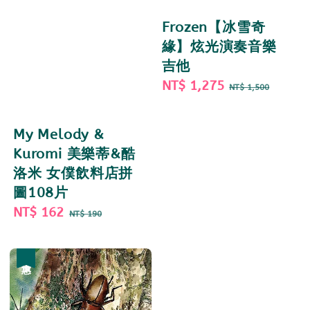
Frozen【冰雪奇
緣】炫光演奏音樂
吉他
Sale
NT$ 1,275
Regular
NT$ 1,500
price
price
My Melody &
Kuromi 美樂蒂&酷
洛米 女僕飲料店拼
圖108片
Sale
NT$ 162
Regular
NT$ 190
price
price
優惠