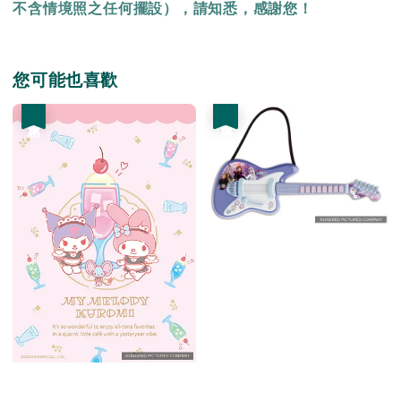
不含情境照之任何擺設），請知悉，感謝您！
您可能也喜歡
優惠
優惠