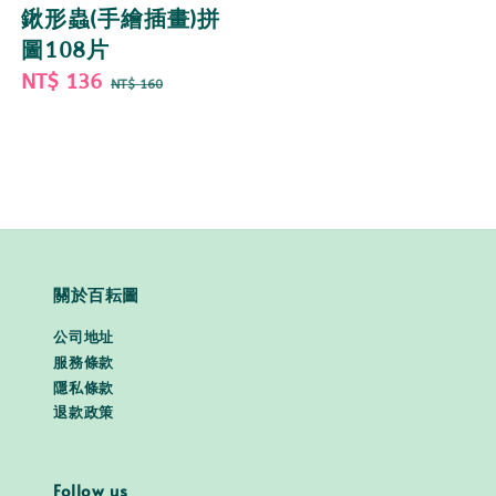
鍬形蟲(手繪插畫)拼
圖108片
Sale
NT$ 136
Regular
NT$ 160
price
price
關於百耘圖
公司地址
服務條款
隱私條款
退款政策
Follow us