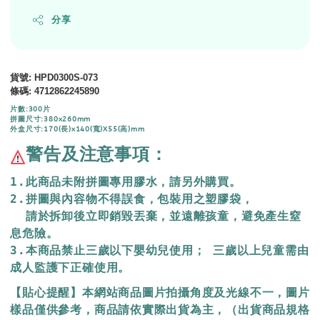
分享
貨號
: HPD0300S-073
條碼
:
4712862245890
片數:300片
拼圖尺寸:380x260mm
外盒尺寸:170(長)x140(寬)X55(高)mm
警告及注意事項：
1.此商品未附拼圖專用膠水，請另外購買。
2.拼圖與內容物不得誤食，包裝用之塑膠袋，
  請於拆卸後立即銷毀丟棄，
並遠離孩童，避免產生窒
息危險。
3.本商品禁止三歲以下嬰幼兒使用； 三歲以上兒童需由
成人監護下正確使用。
【貼心提醒】本網站商品圖片拍攝角度及光線不一，圖片
樣品僅供參考，商品請依實際出貨為主，（出貨商品規格