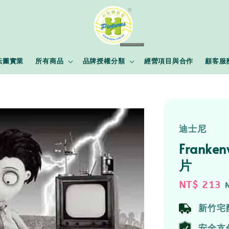
耘圖實業
所有商品
品牌授權分類
經營項目與合作
顧客服
迪士尼
Frank
片
Sale
NT$ 213
price
新竹宅
安全支