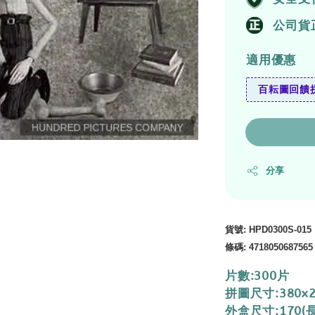
公司貨
適用優惠
百耘圖回饋拼
分享
貨號
:
HPD0300S-015
條碼
:
4718050687565
片數:300片
拼圖尺寸:380x
外盒尺寸:170(長