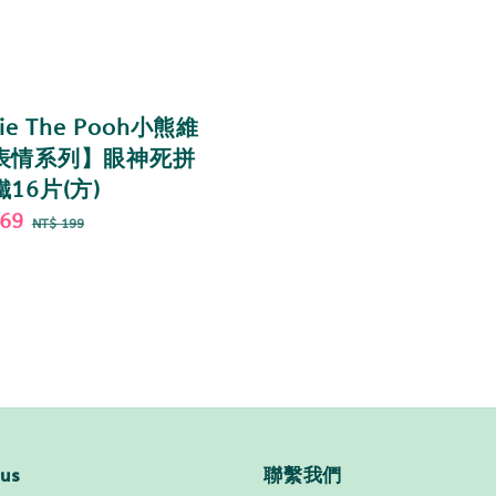
ie The Pooh小熊維
表情系列】眼神死拼
16片(方)
169
Regular
NT$ 199
price
 us
聯繫我們