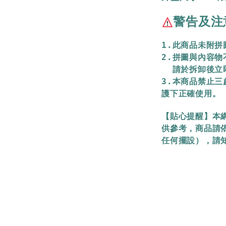
警告及注
1.此商品未附
2.拼圖與內容
  請於拆卸後
3.本商品禁止
護下正確使用。
【貼心提醒】本
供參考，商品請
任何擺設），請