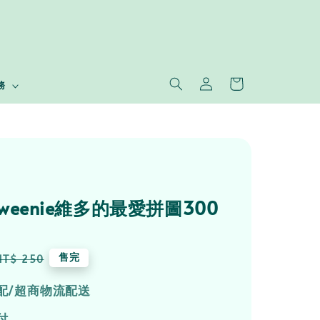
務
enweenie維多的最愛拼圖300
Regular
售完
NT$ 250
price
配/超商物流配送
付