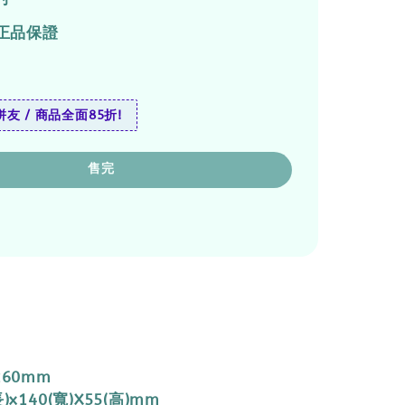
正品保證
友 / 商品全面85折!
售完
260mm
)x140(寬)X55(高)mm