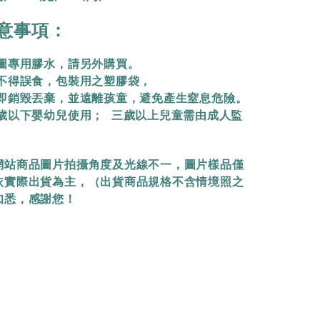
意事項：
拼圖專用膠水，請另外購買。
物不得誤食，包裝用之塑膠袋，
立即銷毀丟棄，
並遠離孩童，避免產生窒息危險。
三歲以下嬰幼兒使用； 三歲以上兒童需由成人監
網站商品圖片拍攝角度及光線不一，圖片樣品僅
依實際出貨為主，（出貨商品規格不含情境照之
知悉，感謝您！