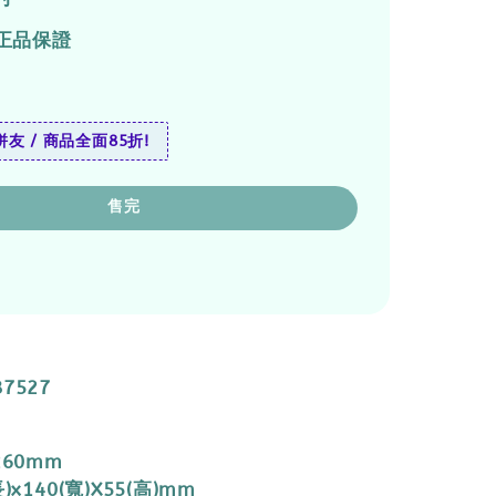
正品保證
友 / 商品全面85折!
售完
87527
260mm
)x140(寬)X55(高)mm