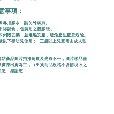
意事項：
拼圖專用膠水，請另外購買。
物不得誤食，包裝用之塑膠袋，
立即銷毀丟棄，
並遠離孩童，避免產生窒息危險。
三歲以下嬰幼兒使用； 三歲以上兒童需由成人監
網站商品圖片拍攝角度及光線不一，圖片樣品僅
依實際出貨為主，（出貨商品規格不含情境照之
知悉，感謝您！