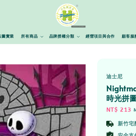
耘圖實業
所有商品
品牌授權分類
經營項目與合作
顧客服
迪士尼
Nightm
時光拼圖
Sale
NT$ 213
price
新竹宅
安全支