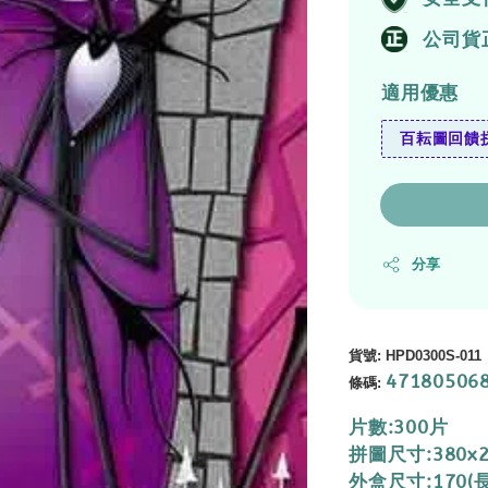
公司貨
適用優惠
百耘圖回饋拼
分享
貨號
:
HPD0300S-011
47180506
條碼
:
片數:300片
拼圖尺寸:380x
外盒尺寸:170(長