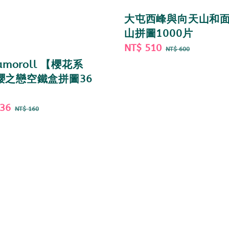
大屯西峰與向天山和
山拼圖1000片
Sale
NT$ 510
Regular
NT$ 600
price
price
namoroll 【櫻花系
櫻之戀空鐵盒拼圖36
136
Regular
NT$ 160
price