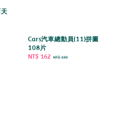
面天
Cars汽車總動員(11)拼圖
108片
Sale
NT$ 162
Regular
NT$ 190
price
price