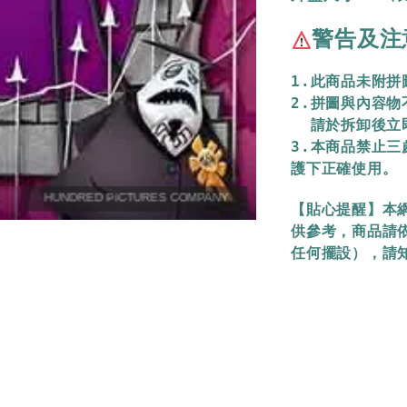
警告及注
1.此商品未附
2.拼圖與內容
  請於拆卸後
3.本商品禁止
護下正確使用。
【貼心提醒】本
供參考，商品請
任何擺設），請