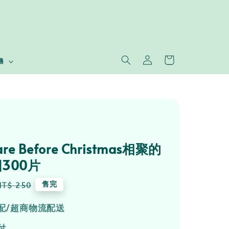
務
are Before Christmas相聚的
300片
Regular
售完
NT$ 250
price
配/超商物流配送
付