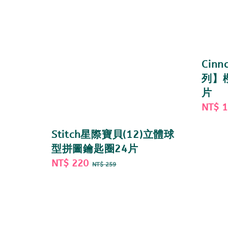
Cin
列】
片
Sale
NT$ 
price
Stitch星際寶貝(12)立體球
型拼圖鑰匙圈24片
Sale
NT$ 220
Regular
NT$ 259
price
price